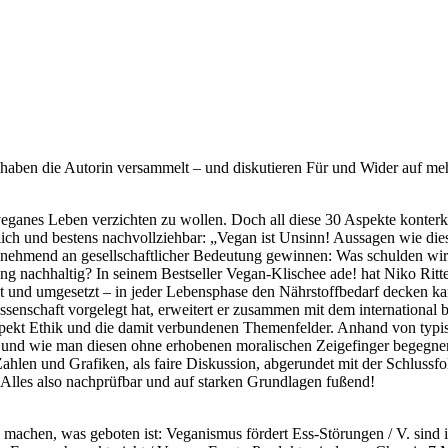
haben die Autorin versammelt – und diskutieren Für und Wider auf me
veganes Leben verzichten zu wollen. Doch all diese 30 Aspekte konterka
ücklich und bestens nachvollziehbar: „Vegan ist Unsinn! Aussagen wie d
 zunehmend an gesellschaftlicher Bedeutung gewinnen: Was schulden wi
 nachhaltig? In seinem Bestseller Vegan-Klischee ade! hat Niko Ritt
ant und umgesetzt – in jeder Lebensphase den Nährstoffbedarf decken k
senschaft vorgelegt hat, erweitert er zusammen mit dem international 
pekt Ethik und die damit verbundenen Themenfelder. Anhand von typi
und wie man diesen ohne erhobenen moralischen Zeigefinger begegnen 
Zahlen und Grafiken, als faire Diskussion, abgerundet mit der Schlussfo
 Alles also nachprüfbar und auf starken Grundlagen fußend!
u machen, was geboten ist: Veganismus fördert Ess-Störungen / V. sind