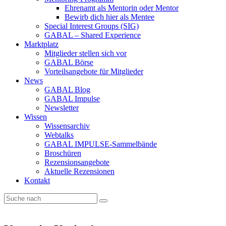
Ehrenamt als Mentorin oder Mentor
Bewirb dich hier als Mentee
Special Interest Groups (SIG)
GABAL – Shared Experience
Marktplatz
Mitglieder stellen sich vor
GABAL Börse
Vorteilsangebote für Mitglieder
News
GABAL Blog
GABAL Impulse
Newsletter
Wissen
Wissensarchiv
Webtalks
GABAL IMPULSE-Sammelbände
Broschüren
Rezensionsangebote
Aktuelle Rezensionen
Kontakt