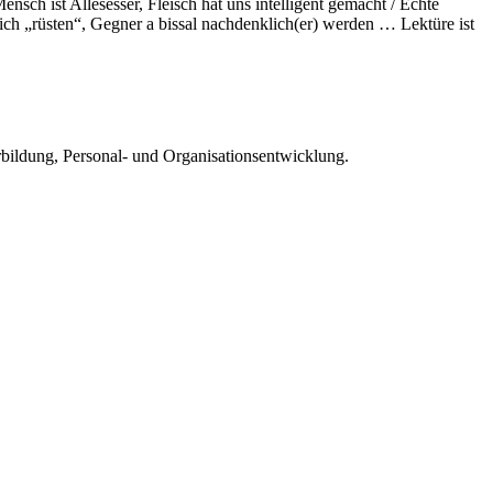
sch ist Allesesser, Fleisch hat uns intelligent gemacht / Echte
ich „rüsten“, Gegner a bissal nachdenklich(er) werden … Lektüre ist
rbildung, Personal- und Organisationsentwicklung.