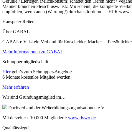
Gefühle / Eierlegen (Milchkonsum) schadet den Tieren nicht / Veganes
Männer brauchen Fleisch usw. usf.: Mir scheint, die komplette Vielf
empfohlen, wenn auch (Warnung!) durchaus fordernd… HPR www.di
Hanspeter Reiter
Über GABAL
GABAL e.V. ist ein Verband für Entscheider, Macher ... Persönlichke
Mehr Informationen zu GABAL
Schnuppermitgliedschaft
Hier
geht’s zum Schnupper-Angebot:
6 Monate kostenlos Mitglied werden.
Mehr erfahren
Wir sind Gründungsmitglied im…
Dachverband der Weiterbildungsorganisationen e.V.
Mit derzeit ca. 10.000 Mitgliedern:
www.dvwo.de
Qualitätssiegel