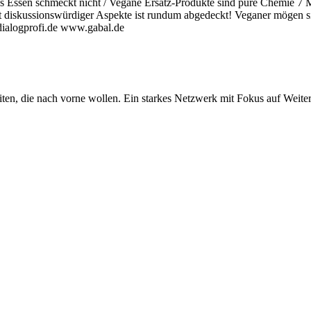
 Essen schmeckt nicht / Vegane Ersatz-Produkte sind pure Chemie 7 Men
alt diskussionswürdiger Aspekte ist rundum abgedeckt! Veganer mögen s
alogprofi.de www.gabal.de
iten, die nach vorne wollen. Ein starkes Netzwerk mit Fokus auf Weite