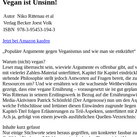
Vegan ist Unsinn!
Autor
Niko Rittenau et al
Verlag
Becker Joest Volk
ISBN
978-3-95453-194-3
Jetzt bei Amazon kaufen
„Populäre Argumente gegen Veganismus und wie man sie entkräftet“ 
Warum (nicht) vegan?
Leser mag überrascht sein, wieviele Argumente es offenbar gibt, auf 
mit vielerlei Zahlen-Material unterfüttert, Kapitel für Kapitel eindr
stehende Philosophie stellt jedoch Antworten auf Fragen bereit, die
Ressourcen um? Und wie ernähren wir die wachsende Weltbevölkerung
gezeigt, dass eine vegane Ernährung – vorausgesetzt sie ist gut gepl
Was Rittenau in seinem Erstlingswerk in Bezug auf die Ernährungswis
Media-Aktivisten Patrick Schönfeld (Der Artgenosse) nun um den As
welche Fehlschlüsse und Irrtümer diesen Einwänden zugrunde liegen 
Kapitel-Titel folgen Erläuterungen zu Teil-Aspekten, unterfüttert mit 
Ach ja, gefolgt von einem jeweils ausführlichen Quellen-Verzeichnis:
Inhalte kurz gefasst
Nur einige Stichworte seien heraus gegriffen, um konkreter fassbar z