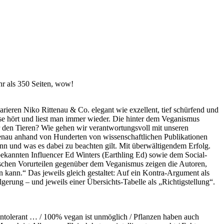
hr als 350 Seiten, wow!
rieren Niko Rittenau & Co. elegant wie exzellent, tief schürfend und
iese hört und liest man immer wieder. Die hinter dem Veganismus
r den Tieren? Wie gehen wir verantwortungsvoll mit unseren
enau anhand von Hunderten von wissenschaftlichen Publikationen
ann und was es dabei zu beachten gilt. Mit überwältigendem Erfolg.
bekannten Influencer Ed Winters (Earthling Ed) sowie dem Social-
schen Vorurteilen gegenüber dem Veganismus zeigen die Autoren,
kann.“ Das jeweils gleich gestaltet: Auf ein Kontra-Argument als
lgerung – und jeweils einer Übersichts-Tabelle als „Richtigstellung“.
 intolerant … / 100% vegan ist unmöglich / Pflanzen haben auch