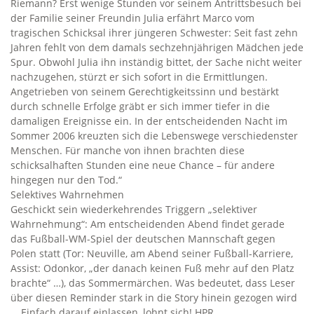
Riemann? Erst wenige Stunden vor seinem Antrittsbesuch bei
der Familie seiner Freundin Julia erfährt Marco vom
tragischen Schicksal ihrer jüngeren Schwester: Seit fast zehn
Jahren fehlt von dem damals sechzehnjährigen Mädchen jede
Spur. Obwohl Julia ihn inständig bittet, der Sache nicht weiter
nachzugehen, stürzt er sich sofort in die Ermittlungen.
Angetrieben von seinem Gerechtigkeitssinn und bestärkt
durch schnelle Erfolge gräbt er sich immer tiefer in die
damaligen Ereignisse ein. In der entscheidenden Nacht im
Sommer 2006 kreuzten sich die Lebenswege verschiedenster
Menschen. Für manche von ihnen brachten diese
schicksalhaften Stunden eine neue Chance – für andere
hingegen nur den Tod.“
Selektives Wahrnehmen
Geschickt sein wiederkehrendes Triggern „selektiver
Wahrnehmung“: Am entscheidenden Abend findet gerade
das Fußball-WM-Spiel der deutschen Mannschaft gegen
Polen statt (Tor: Neuville, am Abend seiner Fußball-Karriere,
Assist: Odonkor, „der danach keinen Fuß mehr auf den Platz
brachte“ …), das Sommermärchen. Was bedeutet, dass Leser
über diesen Reminder stark in die Story hinein gezogen wird
… Einfach darauf einlassen, lohnt sich! HPR