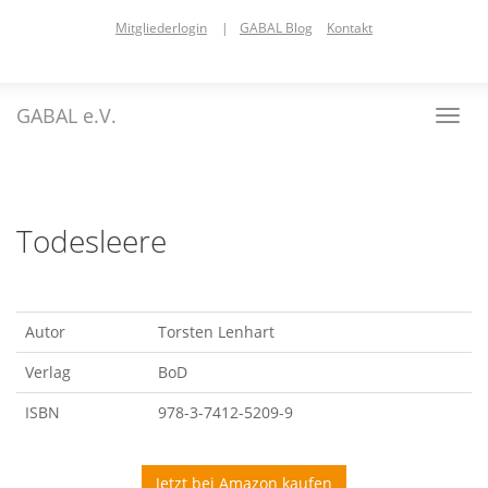
Skip
Mitgliederlogin
|
GABAL Blog
Kontakt
to
main
content
GABAL e.V.
Toggl
navig
Todesleere
Autor
Torsten Lenhart
Verlag
BoD
ISBN
978-3-7412-5209-9
Jetzt bei Amazon kaufen