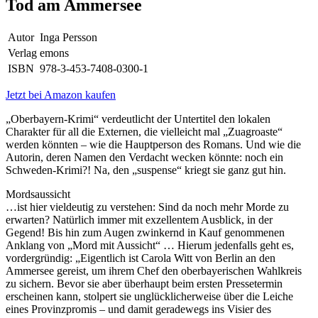
Tod am Ammersee
Autor
Inga Persson
Verlag
emons
ISBN
978-3-453-7408-0300-1
Jetzt bei Amazon kaufen
„Oberbayern-Krimi“ verdeutlicht der Untertitel den lokalen
Charakter für all die Externen, die vielleicht mal „Zuagroaste“
werden könnten – wie die Hauptperson des Romans. Und wie die
Autorin, deren Namen den Verdacht wecken könnte: noch ein
Schweden-Krimi?! Na, den „suspense“ kriegt sie ganz gut hin.
Mordsaussicht
…ist hier vieldeutig zu verstehen: Sind da noch mehr Morde zu
erwarten? Natürlich immer mit exzellentem Ausblick, in der
Gegend! Bis hin zum Augen zwinkernd in Kauf genommenen
Anklang von „Mord mit Aussicht“ … Hierum jedenfalls geht es,
vordergründig: „Eigentlich ist Carola Witt von Berlin an den
Ammersee gereist, um ihrem Chef den oberbayerischen Wahlkreis
zu sichern. Bevor sie aber überhaupt beim ersten Pressetermin
erscheinen kann, stolpert sie unglücklicherweise über die Leiche
eines Provinzpromis – und damit geradewegs ins Visier des