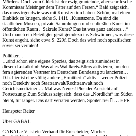
Mörders. Doch zum Glück ist der ewig grantelnde, aber sehr fesche
Kommissar Meisinger dem Täter auf den Fersen.“ Bald zeigt sich,
das muss irgendwie was mit Kunst zu tun haben. Schön, mal einen
Einblick zu kriegen, siehe S. 141f. „Kunstszene. Da sind die
staatlichen Museen, private Sammlungen und schließlich Kunst im
öffentlichen Raum .. Sakrale Kunst? Das ist was ganz anderes…“
Und manch ein Beteiligter gerät geradezu ins Schwärmen, was diese
Kunst angeht, siehe etwa S. 229f. Doch das wird noch spezifischer,
soviel sei verraten!
Politiker…
…sind schon eine eigene Spezies, das zeigt sich zumindest in
diesem Lokalkrimi: Was alles Wahlkreis-Büros aktivieren, um den
fern agierenden Vertreter im Deutschen Bundestag zu lancieren…
D.h. hier ist eine völlig andere „Ermittlerin“ aktiv – weder Polizei
noch Detektiv noch Staatsanwalt/Rechtsanwalt noch
Gerichtsmediziner … Mal was Neues! Plus der Aussicht auf
Fortsetzung: Zum Schluss zeigt sich, dass das „Nordlicht“ im Süden
bleibt, für länger. Das darf verraten werden, Spoiler-frei  … HPR
Hanspeter Reiter
Über GABAL
GABAL e.V. ist ein Verband für Entscheider, Macher ...