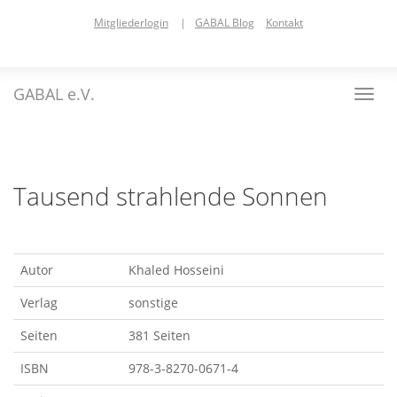
Skip
Mitgliederlogin
|
GABAL Blog
Kontakt
to
main
content
GABAL e.V.
Toggl
navig
Tausend strahlende Sonnen
Autor
Khaled Hosseini
Verlag
sonstige
Seiten
381 Seiten
ISBN
978-3-8270-0671-4