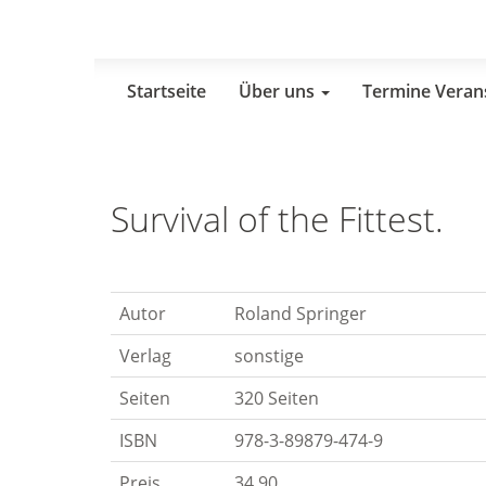
Skip
to
main
content
Startseite
Über uns
Termine Veran
Survival of the Fittest.
Autor
Roland Springer
Verlag
sonstige
Seiten
320 Seiten
ISBN
978-3-89879-474-9
Preis
34,90