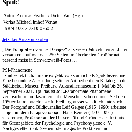
Spuk!
Autor
Andreas Fischer / Dieter Vaitl (Hg.)
Verlag
Michael Imhof Verlag
ISBN
978-3-7319-0760-2
Jetzt bei Amazon kaufen
„Die Fotografien von Leif Geiges“ aus vielen Jahrzehnten sind hier
versammelt auf mehr als 250 Seiten im überbreiten Großformat,
passend meist in Schwarzweiß-Fotos …
PSI-Phänomene
..sind es letztlich, um die es geht, volkstümlich als Spuk bezeichnet.
Eine besondere Ausstellung seltener Art bedient den Katalog, in den
Städtischen Museen Freiburg, Augustinermuseum: 1. Mai bis 26.
September 2021. Tja, das ist so: „Paranormale Phänomene
verunsichern und faszinieren die Menschen schon immer. Seit den
1950er Jahren werden sie in Freiburg wissenschaftlich untersucht.
Der Fotograf und Bildjournalist Leif Geiges (1915–1990) arbeitete
lange mit dem Parapsychologen Hans Bender (1907–1991)
zusammen, Professor an der Universität und Gründer des Instituts
für Grenzgebiete der Psychologie und Psychohygiene e. V.
Nachgestellte Spuk-Szenen oder magische Praktiken und