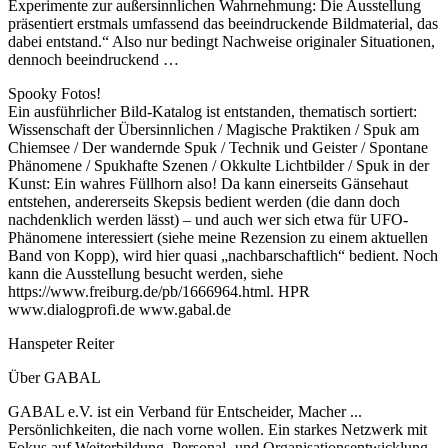
Experimente zur außersinnlichen Wahrnehmung: Die Ausstellung
präsentiert erstmals umfassend das beeindruckende Bildmaterial, das
dabei entstand.“ Also nur bedingt Nachweise originaler Situationen,
dennoch beeindruckend …
Spooky Fotos!
Ein ausführlicher Bild-Katalog ist entstanden, thematisch sortiert:
Wissenschaft der Übersinnlichen / Magische Praktiken / Spuk am
Chiemsee / Der wandernde Spuk / Technik und Geister / Spontane
Phänomene / Spukhafte Szenen / Okkulte Lichtbilder / Spuk in der
Kunst: Ein wahres Füllhorn also! Da kann einerseits Gänsehaut
entstehen, andererseits Skepsis bedient werden (die dann doch
nachdenklich werden lässt) – und auch wer sich etwa für UFO-
Phänomene interessiert (siehe meine Rezension zu einem aktuellen
Band von Kopp), wird hier quasi „nachbarschaftlich“ bedient. Noch
kann die Ausstellung besucht werden, siehe
https://www.freiburg.de/pb/1666964.html. HPR
www.dialogprofi.de www.gabal.de
Hanspeter Reiter
Über GABAL
GABAL e.V. ist ein Verband für Entscheider, Macher ...
Persönlichkeiten, die nach vorne wollen. Ein starkes Netzwerk mit
Fokus auf Weiterbildung, Personal- und Organisationsentwicklung.