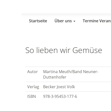
Skip
to
main
content
Startseite
Über uns
Termine Veran
So lieben wir Gemüse
Autor
Martina Meuth/Band Neuner-
Duttenhofer
Verlag
Becker Joest Volk
ISBN
978-3-95453-177-6