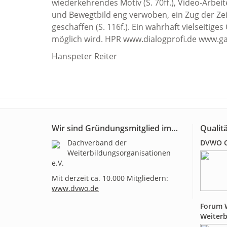
wiederkehrendes Motiv (S. 70ff.), Video-Arbeiten
und Bewegtbild eng verwoben, ein Zug der Zei
geschaffen (S. 116f.). Ein wahrhaft vielseitige
möglich wird. HPR www.dialogprofi.de www.ga
Hanspeter Reiter
Wir sind Gründungsmitglied im…
Qualitä
Dachverband der
DVWO Qu
Weiterbildungsorganisationen
e.V.
Mit derzeit ca. 10.000 Mitgliedern:
www.dvwo.de
Forum W
Weiterb