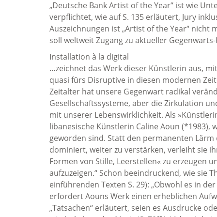
„Deutsche Bank Artist of the Year“ ist wie
verpflichtet, wie auf S. 135 erläutert, Jury ink
Auszeichnungen ist „Artist of the Year“ nicht
soll weltweit Zugang zu aktueller Gegenwarts
Installation à la digital
…zeichnet das Werk dieser Künstlerin aus, m
quasi fürs Disruptive in diesen modernen Ze
Zeitalter hat unsere Gegenwart radikal veränd
Gesellschaftssysteme, aber die Zirkulation u
mit unserer Lebenswirklichkeit. Als »Künstler
libanesische Künstlerin Caline Aoun (*1983), w
geworden sind. Statt den permanenten Lärm d
dominiert, weiter zu verstärken, verleiht sie
Formen von Stille, Leerstellen« zu erzeuge
aufzuzeigen.“ Schon beeindruckend, wie sie T
einführenden Texten S. 29): „Obwohl es in der 
erfordert Aouns Werk einen erheblichen Aufwa
„Tatsachen“ erläutert, seien es Ausdrucke od