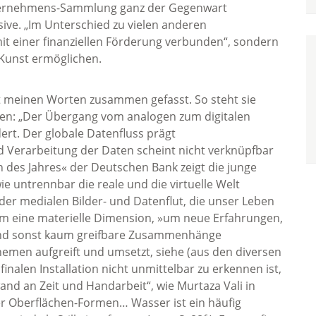
 Unternehmens-Sammlung ganz der Gegenwart
lusive. „Im Unterschied zu vielen anderen
 mit einer finanziellen Förderung verbunden“, sondern
-Kunst ermöglichen.
it meinen Worten zusammen gefasst. So steht sie
iten: „Der Übergang vom analogen zum digitalen
ert. Der globale Datenfluss prägt
nd Verarbeitung der Daten scheint nicht verknüpfbar
in des Jahres« der Deutschen Bank zeigt die junge
ie untrennbar die reale und die virtuelle Welt
er medialen Bilder- und Datenflut, die unser Leben
 ihm eine materielle Dimension, »um neue Erfahrungen,
n und sonst kaum greifbare Zusammenhänge
hemen aufgreift und umsetzt, siehe (aus den diversen
finalen Installation nicht unmittelbar zu erkennen ist,
nd an Zeit und Handarbeit“, wie Murtaza Vali in
er Oberflächen-Formen… Wasser ist ein häufig