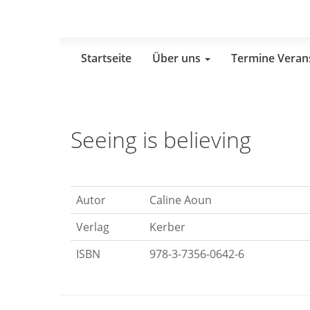
Skip
to
main
content
Startseite
Über uns
Termine Veran
Seeing is believing
Autor
Caline Aoun
Verlag
Kerber
ISBN
978-3-7356-0642-6