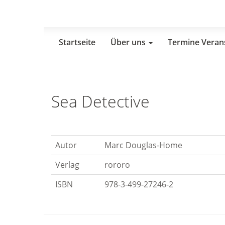
Skip
to
main
content
Startseite
Über uns
Termine Veran
Sea Detective
Autor
Marc Douglas-Home
Verlag
rororo
ISBN
978-3-499-27246-2