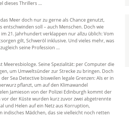
el dieses Thrillers …
 das Meer doch nur zu gerne als Chance genutzt,
os entschwinden soll – auch Menschen. Doch wie
 im 21. Jahrhundert verklappen nur allzu üblich: Vom
tsorgen gilt, Schweröl inklusive. Und vieles mehr, was
 zugleich seine Profession …
l ist Meeresbiologe. Seine Spezialität: per Computer die
gen, um Umweltsünder zur Strecke zu bringen. Doch
 der Sea Detective bisweilen legale Grenzen: Als er in
berwurz pflanzt, um auf den Klimawandel
Helen Jamieson von der Polizei Edinburgh kommt der
vor der Küste wurden kurz zuvor zwei abgetrennte
al und Helen auf ein Netz aus Korruption,
indisches Mädchen, das sie vielleicht noch retten