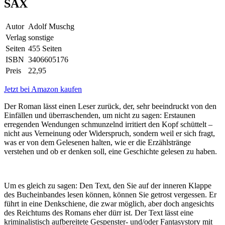
SAX
Autor
Adolf Muschg
Verlag
sonstige
Seiten
455 Seiten
ISBN
3406605176
Preis
22,95
Jetzt bei Amazon kaufen
Der Roman lässt einen Leser zurück, der, sehr beeindruckt von den
Einfällen und überraschenden, um nicht zu sagen: Erstaunen
erregenden Wendungen schmunzelnd irritiert den Kopf schüttelt –
nicht aus Verneinung oder Widerspruch, sondern weil er sich fragt,
was er von dem Gelesenen halten, wie er die Erzählstränge
verstehen und ob er denken soll, eine Geschichte gelesen zu haben.
Um es gleich zu sagen: Den Text, den Sie auf der inneren Klappe
des Bucheinbandes lesen können, können Sie getrost vergessen. Er
führt in eine Denkschiene, die zwar möglich, aber doch angesichts
des Reichtums des Romans eher dürr ist. Der Text lässt eine
kriminalistisch aufbereitete Gespenster- und/oder Fantasystory mit