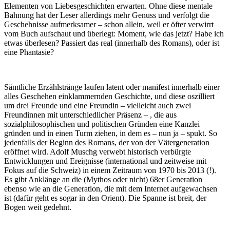
Elementen von Liebesgeschichten erwarten. Ohne diese mentale
Bahnung hat der Leser allerdings mehr Genuss und verfolgt die
Geschehnisse aufmerksamer – schon allein, weil er öfter verwirrt
vom Buch aufschaut und überlegt: Moment, wie das jetzt? Habe ich
etwas überlesen? Passiert das real (innerhalb des Romans), oder ist
eine Phantasie?
Sämtliche Erzählstränge laufen latent oder manifest innerhalb einer
alles Geschehen einklammernden Geschichte, und diese oszilliert
um drei Freunde und eine Freundin – vielleicht auch zwei
Freundinnen mit unterschiedlicher Präsenz – , die aus
sozialphilosophischen und politischen Gründen eine Kanzlei
gründen und in einen Turm ziehen, in dem es – nun ja – spukt. So
jedenfalls der Beginn des Romans, der von der Vätergeneration
eröffnet wird. Adolf Muschg verwebt historisch verbürgte
Entwicklungen und Ereignisse (international und zeitweise mit
Fokus auf die Schweiz) in einem Zeitraum von 1970 bis 2013 (!).
Es gibt Anklänge an die (Mythos oder nicht) 68er Generation
ebenso wie an die Generation, die mit dem Internet aufgewachsen
ist (dafür geht es sogar in den Orient). Die Spanne ist breit, der
Bogen weit gedehnt.