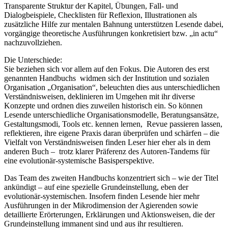
Transparente Struktur der Kapitel, Übungen, Fall- und
Dialogbeispiele, Checklisten für Reflexion, Illustrationen als
zusätzliche Hilfe zur mentalen Bahnung unterstützen Lesende dabei,
vorgängige theoretische Ausführungen konkretisiert bzw. „in actu“
nachzuvollziehen.
Die Unterschiede:
Sie beziehen sich vor allem auf den Fokus. Die Autoren des erst
genannten Handbuchs widmen sich der Institution und sozialen
Organisation „Organisation“, beleuchten dies aus unterschiedlichen
Verständnisweisen, deklinieren im Umgehen mit ihr diverse
Konzepte und ordnen dies zuweilen historisch ein. So können
Lesende unterschiedliche Organisationsmodelle, Beratungsansätze,
Gestaltungsmodi, Tools etc. kennen lernen, Revue passieren lassen,
reflektieren, ihre eigene Praxis daran überprüfen und schärfen – die
Vielfalt von Verständnisweisen finden Leser hier eher als in dem
anderen Buch – trotz klarer Präferenz des Autoren-Tandems für
eine evolutionär-systemische Basisperspektive.
Das Team des zweiten Handbuchs konzentriert sich – wie der Titel
ankündigt – auf eine spezielle Grundeinstellung, eben der
evolutionär-systemischen. Insofern finden Lesende hier mehr
Ausführungen in der Mikrodimension der Agierenden sowie
detaillierte Erörterungen, Erklärungen und Aktionsweisen, die der
Grundeinstellung immanent sind und aus ihr resultieren.