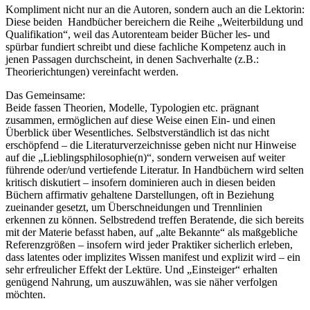
Kompliment nicht nur an die Autoren, sondern auch an die Lektorin:
Diese beiden Handbücher bereichern die Reihe „Weiterbildung und
Qualifikation“, weil das Autorenteam beider Bücher les- und
spürbar fundiert schreibt und diese fachliche Kompetenz auch in
jenen Passagen durchscheint, in denen Sachverhalte (z.B.:
Theorierichtungen) vereinfacht werden.
Das Gemeinsame:
Beide fassen Theorien, Modelle, Typologien etc. prägnant
zusammen, ermöglichen auf diese Weise einen Ein- und einen
Überblick über Wesentliches. Selbstverständlich ist das nicht
erschöpfend – die Literaturverzeichnisse geben nicht nur Hinweise
auf die „Lieblingsphilosophie(n)“, sondern verweisen auf weiter
führende oder/und vertiefende Literatur. In Handbüchern wird selten
kritisch diskutiert – insofern dominieren auch in diesen beiden
Büchern affirmativ gehaltene Darstellungen, oft in Beziehung
zueinander gesetzt, um Überschneidungen und Trennlinien
erkennen zu können. Selbstredend treffen Beratende, die sich bereits
mit der Materie befasst haben, auf „alte Bekannte“ als maßgebliche
Referenzgrößen – insofern wird jeder Praktiker sicherlich erleben,
dass latentes oder implizites Wissen manifest und explizit wird – ein
sehr erfreulicher Effekt der Lektüre. Und „Einsteiger“ erhalten
genügend Nahrung, um auszuwählen, was sie näher verfolgen
möchten.