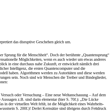
pretiert das disruptive Geschehen gleich um.
roßer Sprung für die Menschheit“. Doch der berühmte „Quantensprung“
t sensationelle Möglichkeiten, wenn es auch wieder um etwas anderes
lick in eine durchaus nahe Zukunft, er entwickelt nämlich drei
icher Intelligenz, die ersten Quantencomputer und die
odell haben. Algorithmen werden zu Autoritäten und diese werden
rungen sein. Noch sind wir Menschen die Treiber und Bindeglieder,
onen:
 so: Versuch oder Versuchung – Eine neue Weltanschauung – Auf dem
Aussagen z.B. sind darin elementar (hier S. 70f.): „Die Lücke
n der virtuellen Welt fehlt, ist die Möglichkeit eines Wahrheits-
wusstsein S. 200f.)! Derlei Kernsätze sind übrigens durch Fettdruck