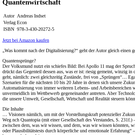
Quantenwirtschaft
Autor
Andreas Indset
Verlag
Econ
ISBN
978-3-430-20272-5
Jetzt bei Amazon kaufen
„Was kommt nach der Digitalisierung?“ geht der Autor gleich einen g
Quantensprünge?
Der Volksmund nutzt ein schiefes Bild: Bei Apollo 11 mag der Spruch
drückt das Gegenteil dessen aus, was er ist: riesig gemeint, winzig 
geht, nämlich: zwei gleichzeitig Zustände, frei von „Sprüngen“… Egal
Szenarien für die nächsten 10 bis 20 Jahre in denen sich unsere Zuku
Automatisierung von immer weiteren Lebens- und Arbeitsbereichen w
unvermeidlich im Wettbewerb gegeneinander antreten. Aber Technolog
die unsere Umwelt, Gesellschaft, Wirtschaft und Realität steuern kön
Die Inhalte
… Visionen nämlich, um mit der Vorstellungskraft potenzieller Zuku
Weg nch Quantopia (mit einer Gesellschaft des Verstandes, S. 231f.)
zwischen dem, was wir wissen, und dem, was wir wissen könnten, wird 
oder Plausibilitätstests durch körperliche und emotionale Erfahrung“