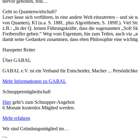
hervor gehoben, fein…
Geht so Quantenwirtschaft?
Leser lasse sich verführen, in eine andere Welt einzutreten – und sie
von Quanten), KI (u.a. S. 188f., plus Algorithmen, S. 189ff.). Viel S
z.B.: „In der Q. lernen Führungskräfte, dass die sogenannten „Soft S
Freiberufler geben.“ Weg vom Eigentum, hin zum Teilen, auch via „as
damit seine Gedanken zusammen, dass eben Philosophie eine wichtig
Hanspeter Reiter
Über GABAL
GABAL e.V. ist ein Verband für Entscheider, Macher ... Persönlichke
Mehr Informationen zu GABAL
Schnuppermitgliedschaft
Hier
geht’s zum Schnupper-Angebot:
6 Monate kostenlos Mitglied werden.
Mehr erfahren
Wir sind Gründungsmitglied im…