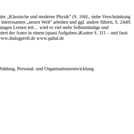
) oder „Klassische und moderne Physik“ (S. 166f., siehe Verschränkung
 interessanten „neuen Welt“ arbeiten und ggf. andere führen, S. 244ff.
slangen Lernen teil… wird es viel mehr Selbstständige und
iert der Autor in einem (quasi Aufgaben-)Kasten S. 311 – und fasst
 www.dialogprofi.de www.gabal.de
rbildung, Personal- und Organisationsentwicklung.