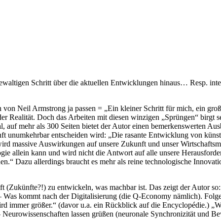
ewaltigen Schritt über die aktuellen Entwicklungen hinaus… Resp. inter
 von Neil Armstrong ja passen = „Ein kleiner Schritt für mich, ein g
in der Realität. Doch das Arbeiten mit diesen winzigen „Sprüngen“ birg
, auf mehr als 300 Seiten bietet der Autor einen bemerkenswerten Ausb
nft unumkehrbar entscheiden wird: „Die rasante Entwicklung von künstl
ird massive Auswirkungen auf unsere Zukunft und unser Wirtschaftsm
ie allein kann und wird nicht die Antwort auf alle unsere Herausforde
nen.“ Dazu allerdings braucht es mehr als reine technologische Innovati
nft (Zukünfte?!) zu entwickeln, was machbar ist. Das zeigt der Autor
 – Was kommt nach der Digitalisierung (die Q-Economy nämlich). Folge 
immer größer.“ (davor u.a. ein Rückblick auf die Encyclopédie.) „Was i
 – Neurowissenschaften lassen grüßen (neuronale Synchronizität und Be