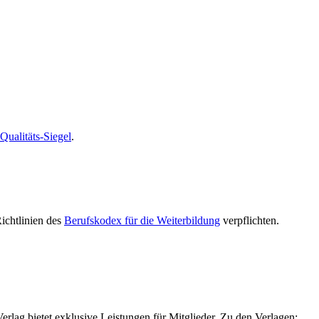
alitäts-Siegel
.
Richtlinien des
Berufskodex für die Weiterbildung
verpflichten.
g bietet exklusive Leistungen für Mitglieder. Zu den Verlagen: