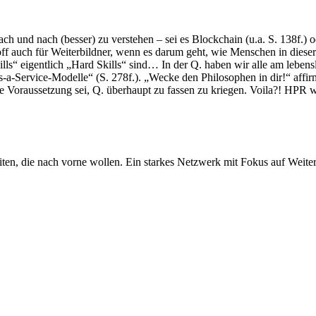
 nach und nach (besser) zu verstehen – sei es Blockchain (u.a. S. 138f.
toff auch für Weiterbildner, wenn es darum geht, wie Menschen in dieser
kills“ eigentlich „Hard Skills“ sind… In der Q. haben wir alle am leben
-a-Service-Modelle“ (S. 278f.). „Wecke den Philosophen in dir!“ affirm
e Voraussetzung sei, Q. überhaupt zu fassen zu kriegen. Voila?! HPR
iten, die nach vorne wollen. Ein starkes Netzwerk mit Fokus auf Weite