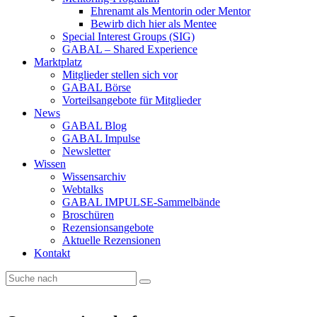
Ehrenamt als Mentorin oder Mentor
Bewirb dich hier als Mentee
Special Interest Groups (SIG)
GABAL – Shared Experience
Marktplatz
Mitglieder stellen sich vor
GABAL Börse
Vorteilsangebote für Mitglieder
News
GABAL Blog
GABAL Impulse
Newsletter
Wissen
Wissensarchiv
Webtalks
GABAL IMPULSE-Sammelbände
Broschüren
Rezensionsangebote
Aktuelle Rezensionen
Kontakt