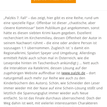
„Palzkis 7. Fall“ – das zeigt, hier gibt es eine Reihe, rund um
eine spezielle Figur. Offenbar ist dieser „chaotische, aber
clevere Kommissar“ beim Publikum gut angekommen, sonst
hätte es diesen siebten Krimi kaum gegeben. Exzellent
recherchiert im Kirchenmilieu, dessen Offenheit der Autor in
seinem Nachwort rühmt – die eine oder andere Person ist
sozusagen 1:1 übernommen. Zugleich ist´s damit ein
Regionalkrimi, Spielort Speyer und Umgebung. Allerdings
ermittelt Palzki auch schon mal in Österreich, wie die
Leseprobe hinten im Taschenbuch ankündigt J … Nett auch
die Interaktion via Ratekrimi, dessen Lösung auf der
zugehörigen Website auffindbar ist (
www.palzki.de
– dort
naturgemäß auch mehr zur Reihe wie auch zu den
Kinderbüchern des Autors). Schön, wie Schneider den Leser
immer wieder mit der Nase auf eine Schein-Lösung stößt und
letztlich die Spannungsglut immer wieder aufs Neue
entfacht. So ist das Finale durchaus überraschend. Doch der
Weg dahin ist weit, mit vielerlei interessanten Charakteren