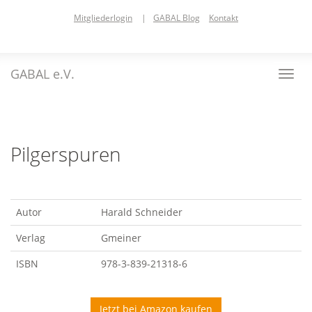
Skip
Mitgliederlogin
|
GABAL Blog
Kontakt
to
main
content
GABAL e.V.
Toggl
navig
Pilgerspuren
Autor
Harald Schneider
Verlag
Gmeiner
ISBN
978-3-839-21318-6
Jetzt bei Amazon kaufen