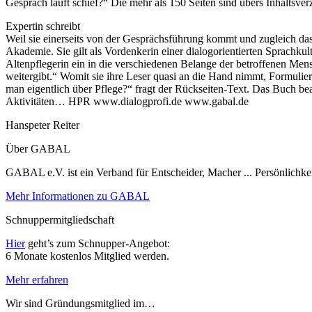
Gespräch läuft schief?“ Die mehr als 150 Seiten sind übers Inhaltsverz
Expertin schreibt
Weil sie einerseits von der Gesprächsführung kommt und zugleich das
Akademie. Sie gilt als Vordenkerin einer dialogorientierten Sprachkul
Altenpflegerin ein in die verschiedenen Belange der betroffenen Mens
weitergibt.“ Womit sie ihre Leser quasi an die Hand nimmt, Formulieru
man eigentlich über Pflege?“ fragt der Rückseiten-Text. Das Buch bean
Aktivitäten… HPR www.dialogprofi.de www.gabal.de
Hanspeter Reiter
Über GABAL
GABAL e.V. ist ein Verband für Entscheider, Macher ... Persönlichke
Mehr Informationen zu GABAL
Schnuppermitgliedschaft
Hier
geht’s zum Schnupper-Angebot:
6 Monate kostenlos Mitglied werden.
Mehr erfahren
Wir sind Gründungsmitglied im…