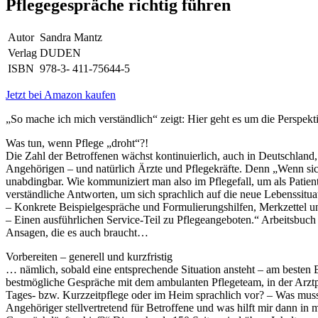
Pflegegespräche richtig führen
Autor
Sandra Mantz
Verlag
DUDEN
ISBN
978-3- 411-75644-5
Jetzt bei Amazon kaufen
„So mache ich mich verständlich“ zeigt: Hier geht es um die Perspekt
Was tun, wenn Pflege „droht“?!
Die Zahl der Betroffenen wächst kontinuierlich, auch in Deutschland
Angehörigen – und natürlich Ärzte und Pflegekräfte. Denn „Wenn sic
unabdingbar. Wie kommuniziert man also im Pflegefall, um als Patient
verständliche Antworten, um sich sprachlich auf die neue Lebenssituat
– Konkrete Beispielgespräche und Formulierungshilfen, Merkzettel
– Einen ausführlichen Service-Teil zu Pflegeangeboten.“ Arbeitsbuch 
Ansagen, die es auch braucht…
Vorbereiten – generell und kurzfristig
… nämlich, sobald eine entsprechende Situation ansteht – am besten 
bestmögliche Gespräche mit dem ambulanten Pflegeteam, in der Arztpr
Tages- bzw. Kurzzeitpflege oder im Heim sprachlich vor? – Was muss
Angehöriger stellvertretend für Betroffene und was hilft mir dann 