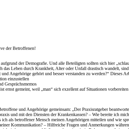
ive der Betroffenen!
, aufgrund der Demografie. Und alle Beteiligten sollten sich hier „sc
h das Leben durch Krankheit, Alter oder Unfall drastisch wandelt, s
 und Angehörige gehört und besser verstanden zu werden?“ Dieses Arbei
ion einzustellen
 und Gesprächsmemos
ist ernst gemeint, weil „man“ sich exzellent auf Situationen vorbereit
Betroffene und Angehörige gemeinsam: „Der Praxisratgeber beantwortet
axis und mit den Diensten der Krankenkassen? – Wie bereite ich mich a
 ich als betroffener Mensch meinen Angehörigen mitteilen und wie sp
in meiner Kommunikation? – Hilfreiche Fragen und Anmerkungen während