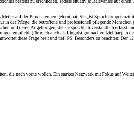
eichnis bestens zu erschließen, sodass situativ je Relevantes auf einen 
 Metier auf der Praxis kennen gelernt hat: Sie „ist Sprachkompetenzt
tur in der Pflege, die betroffene und professionell pflegende Menschen 
chen und deren Angehörigen, die sie sprachlich verständlich erfasst un
ngen empfiehlt (für mich auch als Linguist gut nachvollziehbar), in de
twortet diese Frage breit und tief! PS: Besonders zu beachten: Der 12. 
iten, die nach vorne wollen. Ein starkes Netzwerk mit Fokus auf Weite