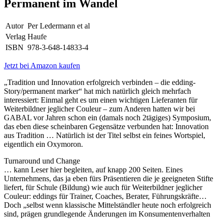
Permanent im Wandel
Autor
Per Ledermann et al
Verlag
Haufe
ISBN
978-3-648-14833-4
Jetzt bei Amazon kaufen
„Tradition und Innovation erfolgreich verbinden – die edding-
Story/permanent marker“ hat mich natürlich gleich mehrfach
interessiert: Einmal geht es um einen wichtigen Lieferanten für
Weiterbildner jeglicher Couleur – zum Anderen hatten wir bei
GABAL vor Jahren schon ein (damals noch 2tägiges) Symposium,
das eben diese scheinbaren Gegensätze verbunden hat: Innovation
aus Tradition … Natürlich ist der Titel selbst ein feines Wortspiel,
eigentlich ein Oxymoron.
Turnaround und Change
… kann Leser hier begleiten, auf knapp 200 Seiten. Eines
Unternehmens, das ja eben fürs Präsentieren die je geeigneten Stifte
liefert, für Schule (Bildung) wie auch für Weiterbildner jeglicher
Couleur: eddings für Trainer, Coaches, Berater, Führungskräfte…
Doch „selbst wenn klassische Mittelständler heute noch erfolgreich
sind, prägen grundlegende Änderungen im Konsumentenverhalten