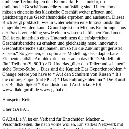
und neue Technologien den Kernmarkt. Es ist unklar, ob
traditionelle Geschäftsmodelle zukunftsfähig sind. Unternehmen
müssen einerseits das klassische Geschäft weiter pflegen und
gleichzeitig neue Geschäftsmodelle erproben und ausbauen. Dieses
Buch zeigt praktisch, wie in Unternehmen eine Innovationskultur
eingeführt werden kann. Grundlage ist ein Mix aus Erfahrungen aus
der Praxis von edding sowie einem wissenschaftlichen Fundament.
Ziel ist es, innerhalb eines Unternehmens die erfolgreichen
Geschäftsbereiche zu erhalten und gleichzeitig neue, innovative
Geschäftsbereiche aufzubauen, um so für die Zukunft gut gerüstet
zu sein.“ So gesehen, ein optimales Modelling, das adaptierbare
Elemente enthält: Ambidextrie – oder auch das PICD-Modell mit
fünf Treibern (S. 80ff.) z.B. Und das „über den Tellerrand schauen“,
siehe Tattoo-Stifte… Dies sind die Kapitel: Das Gepardenproblem *
Change before you have to * Auf den Schultern von Riesen * It´s
the culture, stupid (mit PICD) * Das Führungsdilemma * Die Kunst
der Beidhändigkeit * Konklusion und Ausblicke. HPR
www.dialogprofi.de www.gabal.de
Hanspeter Reiter
Über GABAL
GABAL e.V. ist ein Verband für Entscheider, Macher ...
Persönlichkeiten, die nach vorne wollen. Ein starkes Netzwerk mit