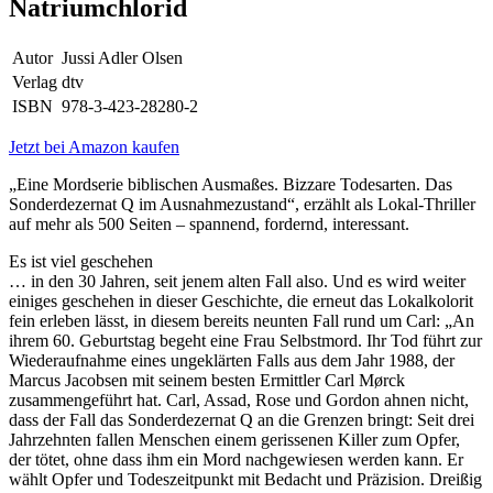
Natriumchlorid
Autor
Jussi Adler Olsen
Verlag
dtv
ISBN
978-3-423-28280-2
Jetzt bei Amazon kaufen
„Eine Mordserie biblischen Ausmaßes. Bizzare Todesarten. Das
Sonderdezernat Q im Ausnahmezustand“, erzählt als Lokal-Thriller
auf mehr als 500 Seiten – spannend, fordernd, interessant.
Es ist viel geschehen
… in den 30 Jahren, seit jenem alten Fall also. Und es wird weiter
einiges geschehen in dieser Geschichte, die erneut das Lokalkolorit
fein erleben lässt, in diesem bereits neunten Fall rund um Carl: „An
ihrem 60. Geburtstag begeht eine Frau Selbstmord. Ihr Tod führt zur
Wiederaufnahme eines ungeklärten Falls aus dem Jahr 1988, der
Marcus Jacobsen mit seinem besten Ermittler Carl Mørck
zusammengeführt hat. Carl, Assad, Rose und Gordon ahnen nicht,
dass der Fall das Sonderdezernat Q an die Grenzen bringt: Seit drei
Jahrzehnten fallen Menschen einem gerissenen Killer zum Opfer,
der tötet, ohne dass ihm ein Mord nachgewiesen werden kann. Er
wählt Opfer und Todeszeitpunkt mit Bedacht und Präzision. Dreißig