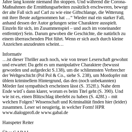
Jahre lang konnte niemand ihn stoppen. Und während die Corona-
Maßnahmen die Ermittlungsarbeiten zusätzlich erschweren, bewegt
der alte Fall sich auf Carl zu wie eine Giftschlange, die Witterung
mit ihrer Beute aufgenommen hat …“ Wieder mal ein starker Fall,
anhand dessen der Autor gelungen seine Charaktere ausspielt.
Einzeln für sich, im Zusammenspiel – und auch im voneinander
entfernt(er) Sein. Darum gewoben die Geschichte, die natürlich zu
einem überraschenden Plot führt. Wenn er sich auch durch kleine
Anzeichen anzudeuten scheint…
Informativ
…ist dieser Thriller auch noch, wie von treuer Leserschaft gewohnt
und erwartet: Da geht es um manipulative Charaktere (bewusst
geworden und aufgedeckt S.138), um die schlimmsten Verbrecher
der Weltgeschicht (Pol Pol & Co., siehe S. 238), um Mordopfer mit
üblem kriminellem Hintergrund, das den (noch unbekannten)
Mörder fast sympathisch erscheinen lässt (S. 352ff.). Nahe dem
Ende wird´s dann klarer, worum es beim Titel geht (S. 390). Und
wie ist es, einen Blitzschlag überlebt zu haben (S. 428f.) – mit
welchen Folgen? Wissenschaft und Kriminalität finden hier (leider)
zusammen. Leser sei neugierig, in welcher Form! HPR
www.dialogprofi.de www.gabal.de
Hanspeter Reiter