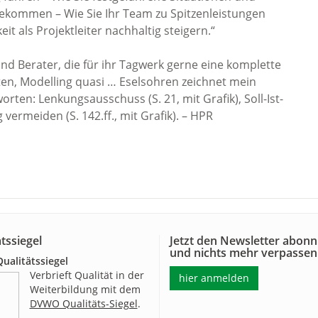
ekommen – Wie Sie Ihr Team zu Spitzenleistungen
eit als Projektleiter nachhaltig steigern.“
und Berater, die für ihr Tagwerk gerne eine komplette
n, Modelling quasi … Eselsohren zeichnet mein
orten: Lenkungsausschuss (S. 21, mit Grafik), Soll-Ist-
ig vermeiden (S. 142.ff., mit Grafik). – HPR
tssiegel
Jetzt den Newsletter abonn
und nichts mehr verpassen
alitätssiegel
Verbrieft Qualität in der
hier anmelden
Weiterbildung mit dem
DVWO Qualitäts-Siegel
.