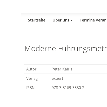
Skip
to
main
content
Startseite
Über uns
Termine Veran
Moderne Führungsmethod
Autor
Peter Kairis
Verlag
expert
ISBN
978-3-8169-3350-2