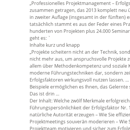
„Professionelles Projektmanagement – Erfolgs
zusammen getragen, das 2013 komplett neu ü
in zweiter Auflage (insgesamt in der fünften) 
tatsächlich stammt es aus der Feder eines Pr
hunderten von Projekten plus 24.000 Seminar
geht es: `
Inhalte kurz und knapp
„Projekte scheitern nicht an der Technik, so
nicht mehr aus, um anspruchsvolle Projekte zu
allem über Methodenkompetenz und soziale Ko
moderne Führungstechniken dar, sondern zeig
Erfolgsfaktoren wirkungsvoll nutzen lassen. … 
Beispiele ermöglichen es Ihnen, das Gelernte 
Das ist drin …
Der Inhalt: Welche zwölf Merkmale erfolgre
Führungspersönlichkeit der Erfolgsfaktor Nr. 1
natürliche Autorität erzeugen – Wie Sie effizie
Projektmeetings souverän moderieren – Wie Sie
Projektteam motivieren und sicher zum Erfolg