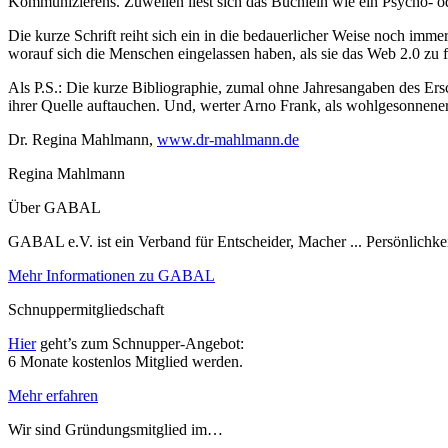
Kommunizierens. Zuweilen liest sich das Büchlein wie ein Psycho- o
Die kurze Schrift reiht sich ein in die bedauerlicher Weise noch immer
worauf sich die Menschen eingelassen haben, als sie das Web 2.0 zu 
Als P.S.: Die kurze Bibliographie, zumal ohne Jahresangaben des Ersc
ihrer Quelle auftauchen. Und, werter Arno Frank, als wohlgesonnene
Dr. Regina Mahlmann,
www.dr-mahlmann.de
Regina Mahlmann
Über GABAL
GABAL e.V. ist ein Verband für Entscheider, Macher ... Persönlichke
Mehr Informationen zu GABAL
Schnuppermitgliedschaft
Hier
geht’s zum Schnupper-Angebot:
6 Monate kostenlos Mitglied werden.
Mehr erfahren
Wir sind Gründungsmitglied im…