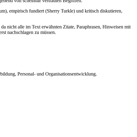
ehend von scheinbar vertrauten Begriffen.
m), empirisch fundiert (Sherry Turkle) und kritisch diskutieren,
 da nicht alle im Text erwähnten Zitate, Paraphrasen, Hinweisen mit
erst nachschlagen zu müssen.
rbildung, Personal- und Organisationsentwicklung.