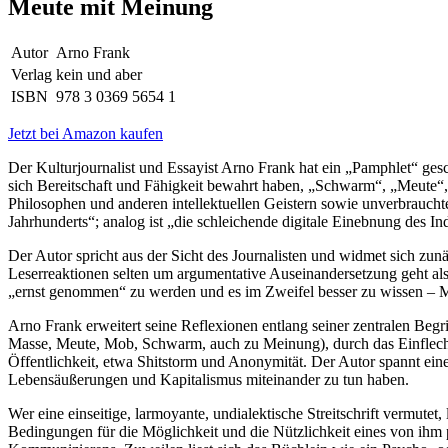
Meute mit Meinung
Autor
Arno Frank
Verlag
kein und aber
ISBN
978 3 0369 5654 1
Jetzt bei Amazon kaufen
Der Kulturjournalist und Essayist Arno Frank hat ein „Pamphlet“ gesch
sich Bereitschaft und Fähigkeit bewahrt haben, „Schwarm“, „Meute“, 
Philosophen und anderen intellektuellen Geistern sowie unverbrauch
Jahrhunderts“; analog ist „die schleichende digitale Einebnung des Ind
Der Autor spricht aus der Sicht des Journalisten und widmet sich zunäch
Leserreaktionen selten um argumentative Auseinandersetzung geht al
„ernst genommen“ zu werden und es im Zweifel besser zu wissen – Mei
Arno Frank erweitert seine Reflexionen entlang seiner zentralen Beg
Masse, Meute, Mob, Schwarm, auch zu Meinung), durch das Einflechte
Öffentlichkeit, etwa Shitstorm und Anonymität. Der Autor spannt ein
Lebensäußerungen und Kapitalismus miteinander zu tun haben.
Wer eine einseitige, larmoyante, undialektische Streitschrift vermute
Bedingungen für die Möglichkeit und die Nützlichkeit eines von ihm