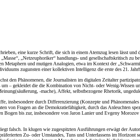
rieben, eine kurze Schrift, die sich in einem Atemzug lesen lässt und 
„Masse“, „Netzeuphoriker“ handlungs- und gesellschaftskritisch zu bet
ten Metaphern und mutigen Analogien, etwa im Kontext der „Schwarmint
ividuums zugunsten einer kollektiven Intelligenz die erste des 21. Jahrh
st den Phänomenen, die Journalisten im digitalen Zeitalter partizipatoris
s um – gekleidet die die Kombination von Nicht- oder Wenig-Wissen un
nung(säußerung, -mache), Affekt, selbstbezogene Rhetorik, ungeduldig
riffe, insbesondere durch Differenzierung (Konzepte und Phänomenales
n von Fragen an die Demokratiefähigkeit, durch das Anleuchten spezi
en Bogen bis zur, insbesondere von Jaron Lanier und Evgeny Morozov n
t, liegt falsch. In klugen wie zugespitzten Ausführungen erwägt der Aut
 präferierten Zu- oder Umstandes, Tuns und Unterlassens im Horizont s