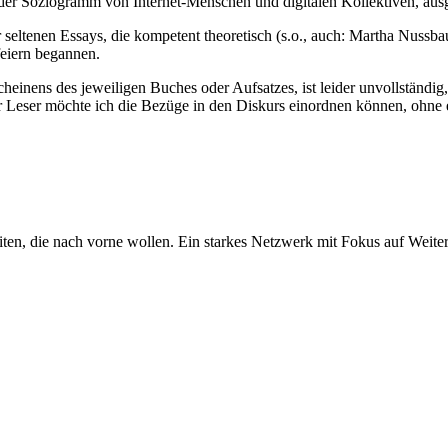
der Soziogramm von Internet-Menschen und digitalen Kollektiven, ausg
 seltenen Essays, die kompetent theoretisch (s.o., auch: Martha Nussbau
feiern begannen.
heinens des jeweiligen Buches oder Aufsatzes, ist leider unvollständig,
r Leser möchte ich die Bezüge in den Diskurs einordnen können, ohne 
iten, die nach vorne wollen. Ein starkes Netzwerk mit Fokus auf Weite