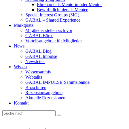
Ehrenamt als Mentorin oder Mentor
Bewirb dich hier als Mentee
Special Interest Groups (SIG)
GABAL – Shared Experience
Marktplatz
Mitglieder stellen sich vor
GABAL Börse
Vorteilsangebote für Mitglieder
News
GABAL Blog
GABAL Impulse
Newsletter
Wissen
Wissensarchiv
Webtalks
GABAL IMPULSE-Sammelbände
Broschüren
Rezensionsangebote
Aktuelle Rezensionen
Kontakt