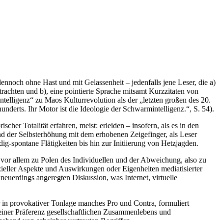
dennoch ohne Hast und mit Gelassenheit – jedenfalls jene Leser, die a)
rachten und b), eine pointierte Sprache mitsamt Kurzzitaten von
elligenz“ zu Maos Kulturrevolution als der „letzten großen des 20.
underts. Ihr Motor ist die Ideologie der Schwarmintelligenz.“, S. 54).
cher Totalität erfahren, meist: erleiden – insofern, als es in den
d der Selbsterhöhung mit dem erhobenen Zeigefinger, als Leser
-spontane Flätigkeiten bis hin zur Initiierung von Hetzjagden.
 vor allem zu Polen des Individuellen und der Abweichung, also zu
eller Aspekte und Auswirkungen oder Eigenheiten mediatisierter
euerdings angeregten Diskussion, was Internet, virtuelle
or in provokativer Tonlage manches Pro und Contra, formuliert
einer Präferenz gesellschaftlichen Zusammenlebens und