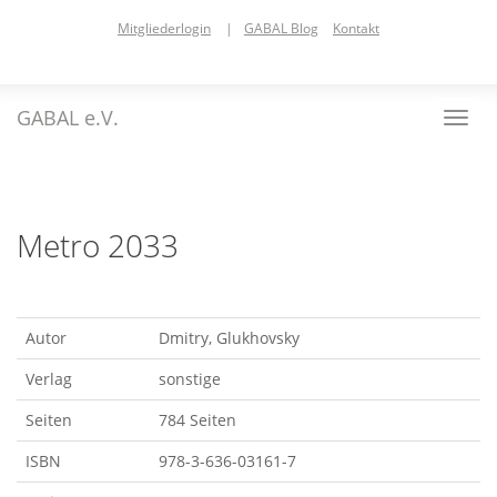
Skip
Mitgliederlogin
|
GABAL Blog
Kontakt
to
main
content
GABAL e.V.
Toggl
navig
Metro 2033
Autor
Dmitry, Glukhovsky
Verlag
sonstige
Seiten
784 Seiten
ISBN
978-3-636-03161-7