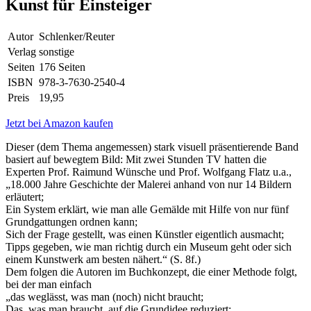
Kunst für Einsteiger
Autor
Schlenker/Reuter
Verlag
sonstige
Seiten
176 Seiten
ISBN
978-3-7630-2540-4
Preis
19,95
Jetzt bei Amazon kaufen
Dieser (dem Thema angemessen) stark visuell präsentierende Band
basiert auf bewegtem Bild: Mit zwei Stunden TV hatten die
Experten Prof. Raimund Wünsche und Prof. Wolfgang Flatz u.a.,
„18.000 Jahre Geschichte der Malerei anhand von nur 14 Bildern
erläutert;
Ein System erklärt, wie man alle Gemälde mit Hilfe von nur fünf
Grundgattungen ordnen kann;
Sich der Frage gestellt, was einen Künstler eigentlich ausmacht;
Tipps gegeben, wie man richtig durch ein Museum geht oder sich
einem Kunstwerk am besten nähert.“ (S. 8f.)
Dem folgen die Autoren im Buchkonzept, die einer Methode folgt,
bei der man einfach
„das weglässt, was man (noch) nicht braucht;
Das, was man braucht, auf die Grundidee reduziert;