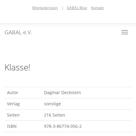
Skip
Mitgliederlogin
|
GABAL Blog
Kontakt
to
main
content
GABAL e.V.
Toggl
navig
Klasse!
Autor
Dagmar Deckstein
Verlag
sonstige
Seiten
216 Seiten
ISBN
978-3-86774-056-2