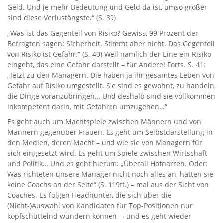
Geld. Und je mehr Bedeutung und Geld da ist, umso größer
sind diese Verlustängste.“ (S. 39)
„Was ist das Gegenteil von Risiko? Gewiss, 99 Prozent der
Befragten sagen: Sicherheit. Stimmt aber nicht. Das Gegenteil
von Risiko ist Gefahr.“ (S. 40) Weil nämlich der Eine ein Risiko
eingeht, das eine Gefahr darstellt – für Andere! Forts. S. 41:
„Jetzt zu den Managern. Die haben ja ihr gesamtes Leben von
Gefahr auf Risiko umgestellt. Sie sind es gewohnt, zu handeln,
die Dinge voranzubringen… Und deshalb sind sie vollkommen
inkompetent darin, mit Gefahren umzugehen…“
Es geht auch um Machtspiele zwischen Männern und von
Männern gegenüber Frauen. Es geht um Selbstdarstellung in
den Medien, deren Macht – und wie sie von Managern für
sich eingesetzt wird. Es geht um Spiele zwischen Wirtschaft
und Politik… Und es geht hierum: „Überall Hofnarren. Oder:
Was richteten unsere Manager nicht noch alles an, hätten sie
keine Coachs an der Seite“ (S. 119ff.) – mal aus der Sicht von
Coaches. Es folgen Headhunter, die sich über die
(Nicht-)Auswahl von Kandidaten für Top-Positionen nur
kopfschüttelnd wundern können – und es geht wieder