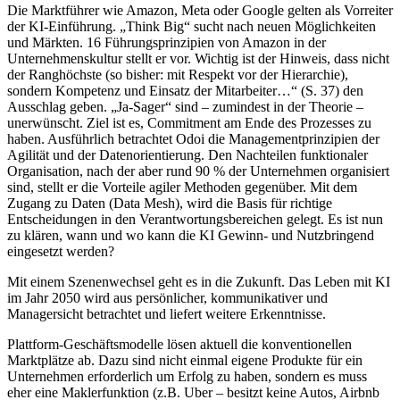
Die Marktführer wie Amazon, Meta oder Google gelten als Vorreiter
der KI-Einführung. „Think Big“ sucht nach neuen Möglichkeiten
und Märkten. 16 Führungsprinzipien von Amazon in der
Unternehmenskultur stellt er vor. Wichtig ist der Hinweis, dass nicht
der Ranghöchste (so bisher: mit Respekt vor der Hierarchie),
sondern Kompetenz und Einsatz der Mitarbeiter…“ (S. 37) den
Ausschlag geben. „Ja-Sager“ sind – zumindest in der Theorie –
unerwünscht. Ziel ist es, Commitment am Ende des Prozesses zu
haben. Ausführlich betrachtet Odoi die Managementprinzipien der
Agilität und der Datenorientierung. Den Nachteilen funktionaler
Organisation, nach der aber rund 90 % der Unternehmen organisiert
sind, stellt er die Vorteile agiler Methoden gegenüber. Mit dem
Zugang zu Daten (Data Mesh), wird die Basis für richtige
Entscheidungen in den Verantwortungsbereichen gelegt. Es ist nun
zu klären, wann und wo kann die KI Gewinn- und Nutzbringend
eingesetzt werden?
Mit einem Szenenwechsel geht es in die Zukunft. Das Leben mit KI
im Jahr 2050 wird aus persönlicher, kommunikativer und
Managersicht betrachtet und liefert weitere Erkenntnisse.
Plattform-Geschäftsmodelle lösen aktuell die konventionellen
Marktplätze ab. Dazu sind nicht einmal eigene Produkte für ein
Unternehmen erforderlich um Erfolg zu haben, sondern es muss
eher eine Maklerfunktion (z.B. Uber – besitzt keine Autos, Airbnb