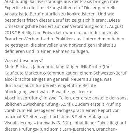
Ausbildung. Sachverständige aus der Praxis bringen ihre
Expertise in die Umsetzungshilfen ein.“ Dieser generelle
Ansatz ist je Beruf natürlich zu konkretisieren. Und wie
besonders frisch dieser Beruf ist, zeigt sich hieran: „Diese
Umsetzungshilfe basiert auf der Verordnung vom 1. August
2018.“ Beteiligt am Entwickeln war u.a. auch der bevh als
Branchen-Verband – d.h. Praktiker aus Unternehmen haben
beigetragen, die sinnvollen und notwendigen Inhalte zu
definieren und in einen Rahmen zu fügen.
Was ist besonders?
Mein Blick als Jahrzehnte lang tätigen IHK-Prüfer (für
Kaufleute Marketing-Kommunikation, einem Schwester-Beruf
also) brachte einiges an generell Neuem zu Tage, was
durchaus auch für bereits eingeführte Berufe
überlegungswert wäre: Etwa die „gestreckte
Abschlussprüfung“ in zwei Teilen, der erste anstelle der sonst
üblichen Zwischenprüfung (S.54f.). Zudem erstellt Prüfling
vorab zum Fallbezogenen Fachgespräch einen Report von
maximal 3 Seiten zzgl. höchstens 5 Seiten Anlage zur
Visualisierung – innovativ (S. 56f.). Inhaltlicher Fokus liegt auf
diesen Prüfungs- (und somit Lern-)Bereichen, Branchen-