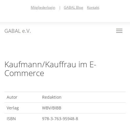
Skip
Mitgliederlogin
|
GABAL Blog
Kontakt
to
main
content
GABAL e.V.
Toggl
navig
Kaufmann/Kauffrau im E-
Commerce
Autor
Redaktion
Verlag
WBV/BIBB
ISBN
978-3-763-95948-8