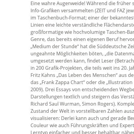
Eine wahre Augenweide! Während die früher 
Info-Grafiken versammelten (ZEIT und FAZ jewe
im Taschenbuch-Format; einer der bekanntest
Linien eine leichte verständliche Flächendarste
großformatige wie hochvolumige Taschen-Band 
Genre, das bereits einen eigenen Beruf hervor
„Medium der Stunde“ hat die Süddeutsche Zeit
ungeahnte Möglichkeiten böten, „die Datenmas
umgesetzt werden kann, findet Leser (Betrach
in 200 Grafik-Projekten, die teils weit ins 20.
Fritz Kahns „Das Leben des Menschen“ aus de
das „Frank Zappa Chart“ oder die „Illustration
2009). Drei Essays von entscheidenden Wegber
Darstellungen textlich und steigern das Verst
Richard Saul Wurman, Simon Rogers). Kompl
Zustand der Welt in vorstellbaren Zahlen aus
visualisieren: Derlei kann auch und gerade Be
Couleur wie auch Führungskräften und Experte
Lerntyp einfacher und besser behaltbar nähe