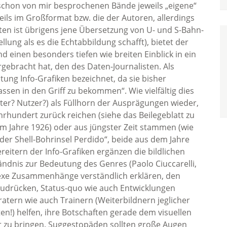
schon von mir besprochenen Bände jeweils „eigene“
ils im Großformat bzw. die der Autoren, allerdings
en ist übrigens jene Übersetzung von U- und S-Bahn-
llung als es die Echtabbildung schafft), bietet der
einen besonders tiefen wie breiten Einblick in ein
gebracht hat, den des Daten-Journalisten. Als
ung Info-Grafiken bezeichnet, da sie bisher
sen in den Griff zu bekommen“. Wie vielfältig dies
ter? Nutzer?) als Füllhorn der Ausprägungen wieder,
 Jahrhundert zurück reichen (siehe das Beilegeblatt zu
m Jahre 1926) oder aus jüngster Zeit stammen (wie
 der Shell-Bohrinsel Perdido“, beide aus dem Jahre
eitern der Info-Grafiken ergänzen die bildlichen
ändnis zur Bedeutung des Genres (Paolo Ciuccarelli,
exe Zusammenhänge verständlich erklären, den
zudrücken, Status-quo wie auch Entwicklungen
ratern wie auch Trainern (Weiterbildnern jeglicher
n!) helfen, ihre Botschaften gerade dem visuellen
r zu bringen. Suggestopäden sollten große Augen