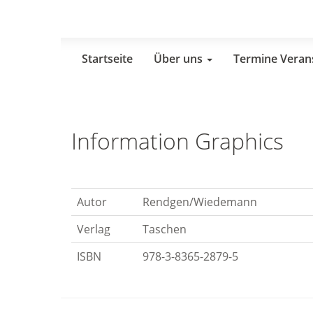
Skip
to
main
content
Startseite
Über uns
Termine Veran
Information Graphics
Autor
Rendgen/Wiedemann
Verlag
Taschen
ISBN
978-3-8365-2879-5