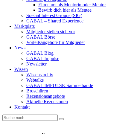
Ehrenamt als Mentorin oder Mentor
Bewirb dich hier als Mentee
Special Interest Groups (SIG)
GABAL – Shared Experience
Marktplatz
Mitglieder stellen sich vor
GABAL Börse
Vorteilsangebote für Mitglieder
News
GABAL Blog
GABAL Impulse
Newsletter
Wissen
Wissensarchiv
Webtalks
GABAL IMPULSE-Sammelbände
Broschüren
Rezensionsangebote
Aktuelle Rezensionen
Kontakt