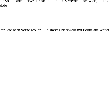
 geht: Sollte Biden der 46. Präsident = POTUS werden – schwierig… In 
al.de
iten, die nach vorne wollen. Ein starkes Netzwerk mit Fokus auf Weite