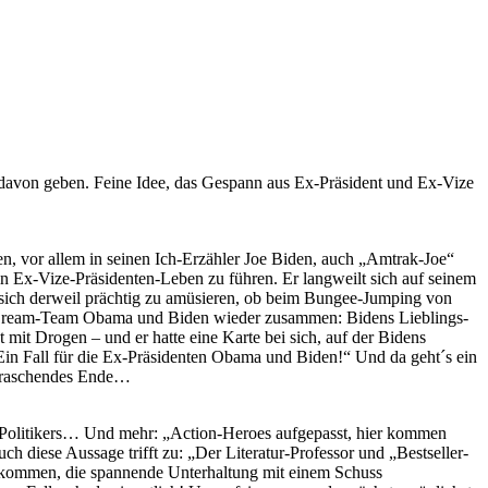
davon geben. Feine Idee, das Gespann aus Ex-Präsident und Ex-Vize
n, vor allem in seinen Ich-Erzähler Joe Biden, auch „Amtrak-Joe“
n Ex-Vize-Präsidenten-Leben zu führen. Er langweilt sich auf seinem
sich derweil prächtig zu amüsieren, ob beim Bungee-Jumping von
s Dream-Team Obama und Biden wieder zusammen: Bidens Lieblings-
mit Drogen – und er hatte eine Karte bei sich, auf der Bidens
 Ein Fall für die Ex-Präsidenten Obama und Biden!“ Und da geht´s ein
berraschendes Ende…
-)Politikers… Und mehr: „Action-Heroes aufgepasst, hier kommen
diese Aussage trifft zu: „Der Literatur-Professor und „Bestseller-
n kommen, die spannende Unterhaltung mit einem Schuss