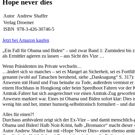
Hope never dies
Autor
Andrew Shaffer
Verlag
Droemer
ISBN
978-3-426-30746-5
Jetzt bei Amazon kaufen
„Ein Fall für Obama und Biden“ – und zwar Band 1: Zumindest bis z
als Ermittler agieren zu lassen – aus Sicht des Vize …
Wenn Präsidenten ins Private wechseln…
…ändert sich so manches – sei es Mangel an Sicherheit, sei es Fortf
genannt (wohl auf Tatsachen beruhend, siehe „Danksagung“ S. 317): „
Anwesen mit Hund und Frau beinahe zu Tode, außerdem vermisst er s
einem Hochhaus in Hongkong oder beim Speedboot Fahren vor der K
Amtrak-Fahrer hat sich ausgerechnet vor einen Amtrak-Zug geworfen. 
Anwesen markiert war. Eines ist Obama und Biden sofort klar: Dies is
wenig hin und her, immer humorig-selbstironisch formuliert – und du
Alles für einen?!
Durchaus ambivalent zeigt sich der Ex-Vize – und damit menschlich-
Obama und Biden! Halb Noir-Krimi, halb „Bromance“ macht dieser »New
Autor Andrew Shaffer hat mit »Hope Never Dies« einen ebenso amüsa