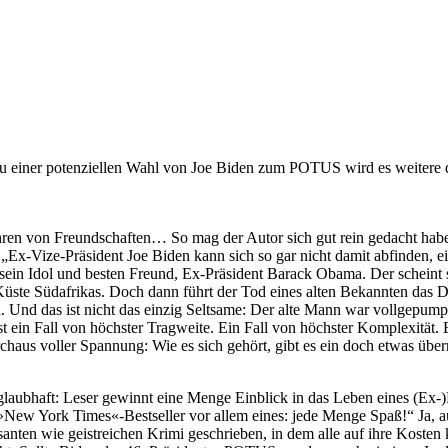
u einer potenziellen Wahl von Joe Biden zum POTUS wird es weitere 
ühren von Freundschaften… So mag der Autor sich gut rein gedacht habe
Ex-Vize-Präsident Joe Biden kann sich so gar nicht damit abfinden, ei
ein Idol und besten Freund, Ex-Präsident Barack Obama. Der scheint 
üste Südafrikas. Doch dann führt der Tod eines alten Bekannten da
Und das ist nicht das einzig Seltsame: Der alte Mann war vollgepumpt 
t ein Fall von höchster Tragweite. Ein Fall von höchster Komplexität.
rchaus voller Spannung: Wie es sich gehört, gibt es ein doch etwas ü
glaubhaft: Leser gewinnt eine Menge Einblick in das Leben eines (Ex
 York Times«-Bestseller vor allem eines: jede Menge Spaß!“ Ja, auch 
nten wie geistreichen Krimi geschrieben, in dem alle auf ihre Koste