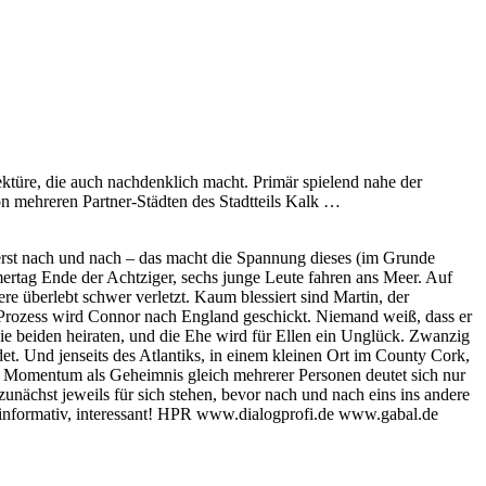
ktüre, die auch nachdenklich macht. Primär spielend nahe der
von mehreren Partner-Städten des Stadtteils Kalk …
t erst nach und nach – das macht die Spannung dieses (im Grunde
mertag Ende der Achtziger, sechs junge Leute fahren ans Meer. Auf
re überlebt schwer verletzt. Kaum blessiert sind Martin, der
m Prozess wird Connor nach England geschickt. Niemand weiß, dass er
e beiden heiraten, und die Ehe wird für Ellen ein Unglück. Zwanzig
ndet. Und jenseits des Atlantiks, in einem kleinen Ort im County Cork,
rale Momentum als Geheimnis gleich mehrerer Personen deutet sich nur
unächst jeweils für sich stehen, bevor nach und nach eins ins andere
d, informativ, interessant! HPR www.dialogprofi.de www.gabal.de