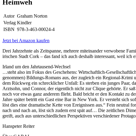
Heimweh
Autor
Graham Norton
Verlag
Kindler
ISBN
978-3-463-00024-4
Jetzt bei Amazon kaufen
Drei Jahrzehnte als Zeitspanne, mehrere miteinander verwobene Famil
irischen Stadt Cork – das fand ich auch deshalb interessant, weil ich
Irland um den Jahrtausend-Wechsel
…steht also im Fokus des Geschehens: Wirtschaftlich-Gesellschaftlich
genommen) Bildungs-Romans aus, der zugleich ein Regional-Krimi und e
dem Rückweg ein schrecklicher Unfall: Es sterben ein junges Paar, das
Arztsohn, und Connor, der eigentlich nicht zur Clique gehörte. Er 
noch vor etwas ganz anderem flieht. Bald bricht er den Kontakt zu 
Jahre später betritt ein Gast eine Bar in New York. Er versteht sich s
löst dies eine dramatische Kette von Ereignissen aus.“ Fein neutral 
nach und nach an, löst sich zudem erst spät auf… Die zeitlichen Dime
greift, auch aus unterschiedlichen Perspektiven verschiedener Protag
Hanspeter Reiter