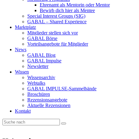
Ehrenamt als Mentorin oder Mentor
Bewirb dich hier als Mentee
Special Interest Groups (SIG)
GABAL – Shared Experience
Marktplatz
Mitglieder stellen sich vor
GABAL Börse
Vorteilsangebote für Mitglieder
News
GABAL Blog
GABAL Impulse
Newsletter
Wissen
Wissensarchiv
Webtalks
GABAL IMPULSE-Sammelbände
Broschüren
Rezensionsangebote
Aktuelle Rezensionen
Kontakt