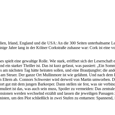
ien, Irland, England und die USA: An die 300 Seiten unterhaltsame Le
 einige Jahre lang in der Kölner Corkstraße zuhause war: Cork ist eine 
es spielt eine gewaltige Rolle. Wie stark, eröffnet sich der Leserschaf
in starker Thriller ist. Das ist kurz gefasst, was passiert: „Ein Som
 am nächsten Tag hätte heiraten sollen, und eine Brautjungfer; die ande
saß am Steuer. Der ganze Ort Mullinmore ist wie gelähmt. Und nach de
den Eltern ab. Connors Schwester wird derweil von Martin umworben. Di
ofort gut mit dem jungen Barkeeper. Dann stellen sie fest, was sie verbi
formuliert ist das, was auch sein muss, Spoiler zu vermeiden: Das zent
nsionen werden wechselnd erzählt und lassen die jeweiligen Passagen z
onisten, um den Plot schließlich in zwei Stufen zu enttarnen: Spannen