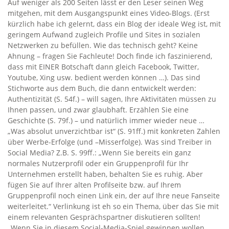
Auf weniger als 200 Seiten lässt er den Leser seinen Weg
mitgehen, mit dem Ausgangspunkt eines Video-Blogs. (Erst
kürzlich habe ich gelernt, dass ein Blog der ideale Weg ist, mit
geringem Aufwand zugleich Profile und Sites in sozialen
Netzwerken zu befüllen. Wie das technisch geht? Keine
Ahnung – fragen Sie Fachleute! Doch finde ich faszinierend,
dass mit EINER Botschaft dann gleich Facebook, Twitter,
Youtube, Xing usw. bedient werden können …). Das sind
Stichworte aus dem Buch, die dann entwickelt werden:
Authentizität (S. 54f.) – will sagen, Ihre Aktivitäten müssen zu
Ihnen passen, und zwar glaubhaft. Erzählen Sie eine
Geschichte (S. 79f.) – und natürlich immer wieder neue …
„Was absolut unverzichtbar ist“ (S. 91ff.) mit konkreten Zahlen
über Werbe-Erfolge (und –Misserfolge). Was sind Treiber in
Social Media? Z.B. S. 99ff.: „Wenn Sie bereits ein ganz
normales Nutzerprofil oder ein Gruppenprofil für Ihr
Unternehmen erstellt haben, behalten Sie es ruhig. Aber
fügen Sie auf Ihrer alten Profilseite bzw. auf Ihrem
Gruppenprofil noch einen Link ein, der auf Ihre neue Fanseite
weiterleitet.“ Verlinkung ist eh so ein Thema, über das Sie mit
einem relevanten Gesprächspartner diskutieren sollten!
„Wenn Sie in diesem Social-Media-Spiel gewinnen wollen,