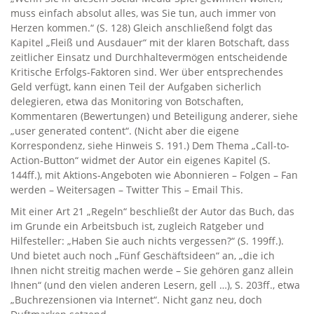
muss einfach absolut alles, was Sie tun, auch immer von
Herzen kommen.“ (S. 128) Gleich anschließend folgt das
Kapitel „Fleiß und Ausdauer“ mit der klaren Botschaft, dass
zeitlicher Einsatz und Durchhaltevermögen entscheidende
Kritische Erfolgs-Faktoren sind. Wer über entsprechendes
Geld verfügt, kann einen Teil der Aufgaben sicherlich
delegieren, etwa das Monitoring von Botschaften,
Kommentaren (Bewertungen) und Beteiligung anderer, siehe
„user generated content“. (Nicht aber die eigene
Korrespondenz, siehe Hinweis S. 191.) Dem Thema „Call-to-
Action-Button“ widmet der Autor ein eigenes Kapitel (S.
144ff.), mit Aktions-Angeboten wie Abonnieren – Folgen – Fan
werden – Weitersagen – Twitter This – Email This.
Mit einer Art 21 „Regeln“ beschließt der Autor das Buch, das
im Grunde ein Arbeitsbuch ist, zugleich Ratgeber und
Hilfesteller: „Haben Sie auch nichts vergessen?“ (S. 199ff.).
Und bietet auch noch „Fünf Geschäftsideen“ an, „die ich
Ihnen nicht streitig machen werde – Sie gehören ganz allein
Ihnen“ (und den vielen anderen Lesern, gell …), S. 203ff., etwa
„Buchrezensionen via Internet“. Nicht ganz neu, doch