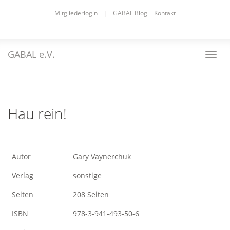
Skip
Mitgliederlogin
|
GABAL Blog
Kontakt
to
main
content
GABAL e.V.
Toggl
navig
Hau rein!
Autor
Gary Vaynerchuk
Verlag
sonstige
Seiten
208 Seiten
ISBN
978-3-941-493-50-6