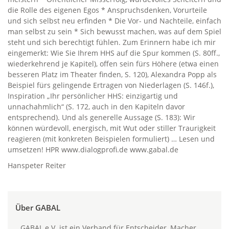
die Rolle des eigenen Egos * Anspruchsdenken, Vorurteile
und sich selbst neu erfinden * Die Vor- und Nachteile, einfach
man selbst zu sein * Sich bewusst machen, was auf dem Spiel
steht und sich berechtigt fühlen. Zum Erinnern habe ich mir
eingemerkt: Wie Sie Ihrem HHS auf die Spur kommen (S. 80ff.,
wiederkehrend je Kapitel), offen sein fürs Höhere (etwa einen
besseren Platz im Theater finden, S. 120), Alexandra Popp als
Beispiel fürs gelingende Ertragen von Niederlagen (S. 146f.),
Inspiration „Ihr persönlicher HHS: einzigartig und
unnachahmlich“ (S. 172, auch in den Kapiteln davor
entsprechend). Und als generelle Aussage (S. 183): Wir
können würdevoll, energisch, mit Wut oder stiller Traurigkeit
reagieren (mit konkreten Beispielen formuliert) … Lesen und
umsetzen! HPR www.dialogprofi.de www.gabal.de
Hanspeter Reiter
Über GABAL
GABAL e.V. ist ein Verband für Entscheider, Macher ...