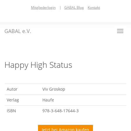
Skip
Mitgliederlogin
|
GABAL Blog
Kontakt
to
main
content
GABAL e.V.
Toggl
navig
Happy High Status
Autor
Viv Groskop
Verlag
Haufe
ISBN
978-3-648-17644-3
Jetzt bei Amazon kaufen