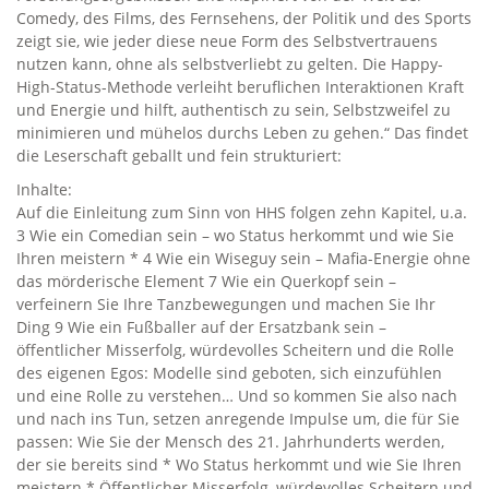
Comedy, des Films, des Fernsehens, der Politik und des Sports
zeigt sie, wie jeder diese neue Form des Selbstvertrauens
nutzen kann, ohne als selbstverliebt zu gelten. Die Happy-
High-Status-Methode verleiht beruflichen Interaktionen Kraft
und Energie und hilft, authentisch zu sein, Selbstzweifel zu
minimieren und mühelos durchs Leben zu gehen.“ Das findet
die Leserschaft geballt und fein strukturiert:
Inhalte:
Auf die Einleitung zum Sinn von HHS folgen zehn Kapitel, u.a.
3 Wie ein Comedian sein – wo Status herkommt und wie Sie
Ihren meistern * 4 Wie ein Wiseguy sein – Mafia-Energie ohne
das mörderische Element 7 Wie ein Querkopf sein –
verfeinern Sie Ihre Tanzbewegungen und machen Sie Ihr
Ding 9 Wie ein Fußballer auf der Ersatzbank sein –
öffentlicher Misserfolg, würdevolles Scheitern und die Rolle
des eigenen Egos: Modelle sind geboten, sich einzufühlen
und eine Rolle zu verstehen… Und so kommen Sie also nach
und nach ins Tun, setzen anregende Impulse um, die für Sie
passen: Wie Sie der Mensch des 21. Jahrhunderts werden,
der sie bereits sind * Wo Status herkommt und wie Sie Ihren
meistern * Öffentlicher Misserfolg, würdevolles Scheitern und