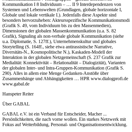
Kommunikation I 8 Individuum – … II 9 Interdependenzen von
Systemen und Lebenswelten (Grundlagen, globale horizontale I,
Globale und lokale vertikale I.). Jedenfalls diese Aspekte sind
besonders hervorzuheben: Akteursspezifische Kommunikationsmodi
(Grafik S. 49, vom Individuum bis zu den Massenmedien),
Dimensionen der globalen Massenkommunikation (u.a. S. 82
Grafik), Signaling als non-verbale globale Kommunikation (siehe
u.a. Diplomatie, S. 127ff.), Unternehmenskultur und globales
Storytelling (S. 164ff., siehe etwa antirassistische Narrative,
Diversitäts-N., Kosmopolitische N.), Kaskaden-Modell der
Interaktion in der globalen Netzgemeinschaft (S. 237 Grafik zur
Medialität: Konnektivität – Relationalität – Dialogizität), Varianten
der globalen Inter- und Intra-Gruppen-Kommunikation (Grafik S.
290). Alles in allem eine Menge Gedanken-Anstöße über
Zusammenhänge und Abhängigkeiten … HPR www.dialogprofi.de
www.gabal.de
Hanspeter Reiter
Über GABAL
GABAL e.V. ist ein Verband für Entscheider, Macher ...
Persönlichkeiten, die nach vorne wollen. Ein starkes Netzwerk mit
Fokus auf Weiterbildung, Personal- und Organisationsentwicklung.