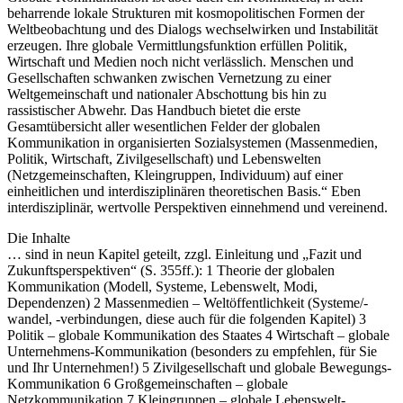
beharrende lokale Strukturen mit kosmopolitischen Formen der
Weltbeobachtung und des Dialogs wechselwirken und Instabilität
erzeugen. Ihre globale Vermittlungsfunktion erfüllen Politik,
Wirtschaft und Medien noch nicht verlässlich. Menschen und
Gesellschaften schwanken zwischen Vernetzung zu einer
Weltgemeinschaft und nationaler Abschottung bis hin zu
rassistischer Abwehr. Das Handbuch bietet die erste
Gesamtübersicht aller wesentlichen Felder der globalen
Kommunikation in organisierten Sozialsystemen (Massenmedien,
Politik, Wirtschaft, Zivilgesellschaft) und Lebenswelten
(Netzgemeinschaften, Kleingruppen, Individuum) auf einer
einheitlichen und interdisziplinären theoretischen Basis.“ Eben
interdisziplinär, wertvolle Perspektiven einnehmend und vereinend.
Die Inhalte
… sind in neun Kapitel geteilt, zzgl. Einleitung und „Fazit und
Zukunftsperspektiven“ (S. 355ff.): 1 Theorie der globalen
Kommunikation (Modell, Systeme, Lebenswelt, Modi,
Dependenzen) 2 Massenmedien – Weltöffentlichkeit (Systeme/-
wandel, -verbindungen, diese auch für die folgenden Kapitel) 3
Politik – globale Kommunikation des Staates 4 Wirtschaft – globale
Unternehmens-Kommunikation (besonders zu empfehlen, für Sie
und Ihr Unternehmen!) 5 Zivilgesellschaft und globale Bewegungs-
Kommunikation 6 Großgemeinschaften – globale
Netzkommunikation 7 Kleingruppen – globale Lebenswelt-