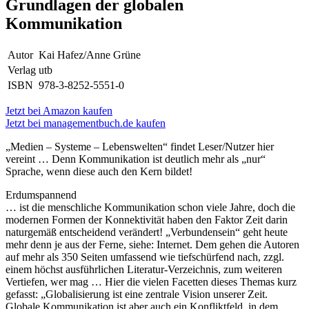
Grundlagen der globalen
Kommunikation
Autor
Kai Hafez/Anne Grüne
Verlag
utb
ISBN
978-3-8252-5551-0
Jetzt bei Amazon kaufen
Jetzt bei managementbuch.de kaufen
„Medien – Systeme – Lebenswelten“ findet Leser/Nutzer hier
vereint … Denn Kommunikation ist deutlich mehr als „nur“
Sprache, wenn diese auch den Kern bildet!
Erdumspannend
… ist die menschliche Kommunikation schon viele Jahre, doch die
modernen Formen der Konnektivität haben den Faktor Zeit darin
naturgemäß entscheidend verändert! „Verbundensein“ geht heute
mehr denn je aus der Ferne, siehe: Internet. Dem gehen die Autoren
auf mehr als 350 Seiten umfassend wie tiefschürfend nach, zzgl.
einem höchst ausführlichen Literatur-Verzeichnis, zum weiteren
Vertiefen, wer mag … Hier die vielen Facetten dieses Themas kurz
gefasst: „Globalisierung ist eine zentrale Vision unserer Zeit.
Globale Kommunikation ist aber auch ein Konfliktfeld, in dem