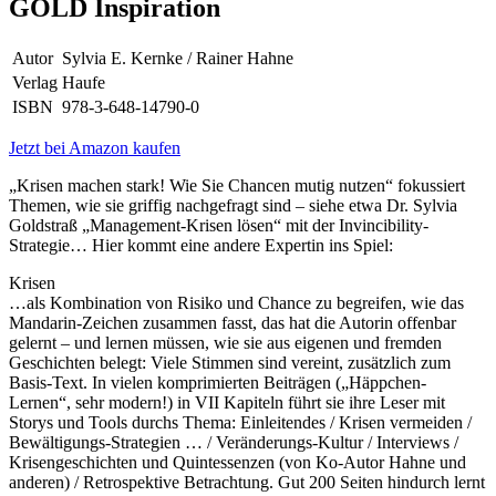
GOLD Inspiration
Autor
Sylvia E. Kernke / Rainer Hahne
Verlag
Haufe
ISBN
978-3-648-14790-0
Jetzt bei Amazon kaufen
„Krisen machen stark! Wie Sie Chancen mutig nutzen“ fokussiert
Themen, wie sie griffig nachgefragt sind – siehe etwa Dr. Sylvia
Goldstraß „Management-Krisen lösen“ mit der Invincibility-
Strategie… Hier kommt eine andere Expertin ins Spiel:
Krisen
…als Kombination von Risiko und Chance zu begreifen, wie das
Mandarin-Zeichen zusammen fasst, das hat die Autorin offenbar
gelernt – und lernen müssen, wie sie aus eigenen und fremden
Geschichten belegt: Viele Stimmen sind vereint, zusätzlich zum
Basis-Text. In vielen komprimierten Beiträgen („Häppchen-
Lernen“, sehr modern!) in VII Kapiteln führt sie ihre Leser mit
Storys und Tools durchs Thema: Einleitendes / Krisen vermeiden /
Bewältigungs-Strategien … / Veränderungs-Kultur / Interviews /
Krisengeschichten und Quintessenzen (von Ko-Autor Hahne und
anderen) / Retrospektive Betrachtung. Gut 200 Seiten hindurch lernt