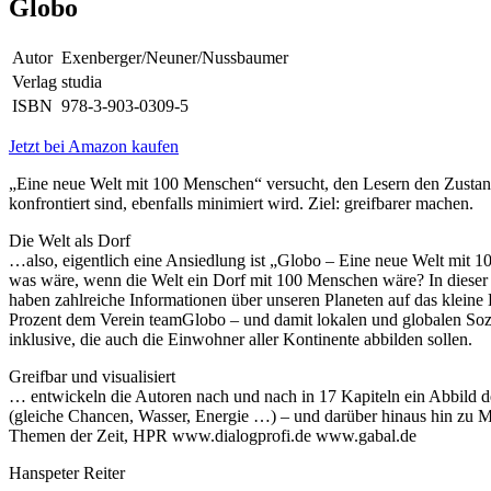
Globo
Autor
Exenberger/Neuner/Nussbaumer
Verlag
studia
ISBN
978-3-903-0309-5
Jetzt bei Amazon kaufen
„Eine neue Welt mit 100 Menschen“ versucht, den Lesern den Zustand
konfrontiert sind, ebenfalls minimiert wird. Ziel: greifbarer machen.
Die Welt als Dorf
…also, eigentlich eine Ansiedlung ist „Globo – Eine neue Welt mit
was wäre, wenn die Welt ein Dorf mit 100 Menschen wäre? In dieser
haben zahlreiche Informationen über unseren Planeten auf das kleine
Prozent dem Verein teamGlobo – und damit lokalen und globalen Sozia
inklusive, die auch die Einwohner aller Kontinente abbilden sollen.
Greifbar und visualisiert
… entwickeln die Autoren nach und nach in 17 Kapiteln ein Abbild 
(gleiche Chancen, Wasser, Energie …) – und darüber hinaus hin zu Mitb
Themen der Zeit, HPR www.dialogprofi.de www.gabal.de
Hanspeter Reiter