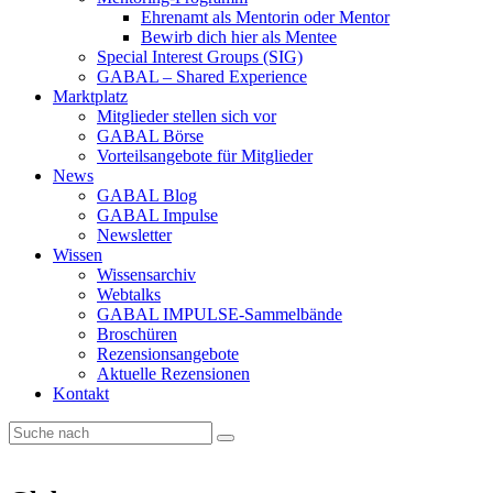
Ehrenamt als Mentorin oder Mentor
Bewirb dich hier als Mentee
Special Interest Groups (SIG)
GABAL – Shared Experience
Marktplatz
Mitglieder stellen sich vor
GABAL Börse
Vorteilsangebote für Mitglieder
News
GABAL Blog
GABAL Impulse
Newsletter
Wissen
Wissensarchiv
Webtalks
GABAL IMPULSE-Sammelbände
Broschüren
Rezensionsangebote
Aktuelle Rezensionen
Kontakt