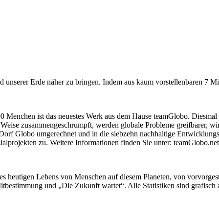
 unserer Erde näher zu bringen. Indem aus kaum vorstellenbaren 7 Mi
 100 Menchen ist das neuestes Werk aus dem Hause teamGlobo. Diesma
 Weise zusammengeschrumpft, werden globale Probleme greifbarer, wir
 Dorf Globo umgerechnet und in die siebzehn nachhaltige Entwicklungsz
lprojekten zu. Weitere Informationen finden Sie unter: teamGlobo.net.
des heutigen Lebens von Menschen auf diesem Planeten, von vorvorges
estimmung und „Die Zukunft wartet“. Alle Statistiken sind grafisch auf