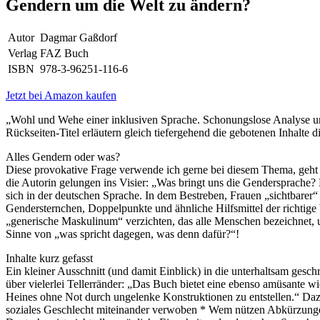
Gendern um die Welt zu ändern?
Autor
Dagmar Gaßdorf
Verlag
FAZ Buch
ISBN
978-3-96251-116-6
Jetzt bei Amazon kaufen
„Wohl und Wehe einer inklusiven Sprache. Schonungslose Analyse und 
Rückseiten-Titel erläutern gleich tiefergehend die gebotenen Inhalte
Alles Gendern oder was?
Diese provokative Frage verwende ich gerne bei diesem Thema, geht 
die Autorin gelungen ins Visier: „Was bringt uns die Gendersprache? 
sich in der deutschen Sprache. In dem Bestreben, Frauen „sichtbar
Gendersternchen, Doppelpunkte und ähnliche Hilfsmittel der richtig
„generische Maskulinum“ verzichten, das alle Menschen bezeichnet, un
Sinne von „was spricht dagegen, was denn dafür?“!
Inhalte kurz gefasst
Ein kleiner Ausschnitt (und damit Einblick) in die unterhaltsam gesc
über vielerlei Tellerränder: „Das Buch bietet eine ebenso amüsante w
Heines ohne Not durch ungelenke Konstruktionen zu entstellen.“ Daz
soziales Geschlecht miteinander verwoben * Wem nützen Abkürzunge