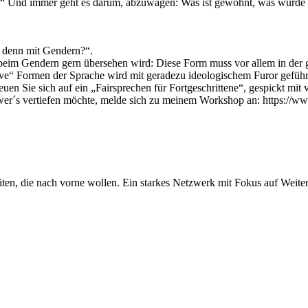
che.“ Und immer geht es darum, abzuwägen: Was ist gewohnt, was würd
s denn mit Gendern?“.
 beim Gendern gern übersehen wird: Diese Form muss vor allem in der
ive“ Formen der Sprache wird mit geradezu ideologischem Furor geführt
uen Sie sich auf ein „Fairsprechen für Fortgeschrittene“, gespickt mit 
er´s vertiefen möchte, melde sich zu meinem Workshop an: https://ww
iten, die nach vorne wollen. Ein starkes Netzwerk mit Fokus auf Weite