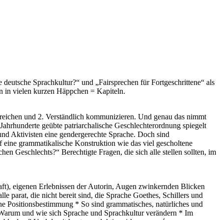
deutsche Sprachkultur?“ und „Fairsprechen für Fortgeschrittene“ als
en in vielen kurzen Häppchen = Kapiteln.
erreichen und 2. Verständlich kommunizieren. Und genau das nimmt
 Jahrhunderte geübte patriarchalische Geschlechterordnung spiegelt
nd Aktivisten eine gendergerechte Sprache. Doch sind
 eine grammatikalische Konstruktion wie das viel gescholtene
n Geschlechts?“ Berechtigte Fragen, die sich alle stellen sollten, im
haft), eigenen Erlebnissen der Autorin, Augen zwinkernden Blicken
 parat, die nicht bereit sind, die Sprache Goethes, Schillers und
ne Positionsbestimmung * So sind grammatisches, natürliches und
Warum und wie sich Sprache und Sprachkultur verändern * Im