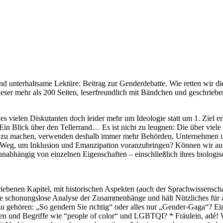
unterhaltsame Lektüre: Beitrag zur Genderdebatte. Wie retten wir die 
 dieser mehr als 200 Seiten, leserfreundlich mit Bändchen und geschrieb
es vielen Diskutanten doch leider mehr um Ideologie statt um 1. Ziel 
Ein Blick über den Tellerrand… Es ist nicht zu leugnen: Die über viele
er“ zu machen, verwenden deshalb immer mehr Behörden, Unternehmen u
e Weg, um Inklusion und Emanzipation voranzubringen? Können wir auf
abhängig von einzelnen Eigenschaften – einschließlich ihres biologische
hriebenen Kapitel, mit historischen Aspekten (auch der Sprachwissensc
ie schonungslose Analyse der Zusammenhänge und hält Nützliches für alle
u gehören: „So gendern Sie richtig“ oder alles nur „Gender-Gaga“? Ei
n und Begriffe wie “people of color“ und LGBTQI? * Fräulein, adé! 