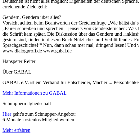
Deutschen ist nicht alles möglich: Eigenheiten der deutschen Spra
erreichende Ziele geht:
Gendern, Gendern über alles?
Vorsicht achten beim Beantworten der Gretchenfrage „Wie hältst du´
„Fairer schreiben und sprechen – jenseits von Gendersternchen: Was
die Schrift kam später. Die Diskussion über das Gendern und „inklus
gestern sind, finden in diesem Buch Nützliches und Verblüffendes. Fre
Sprachgeschichte!‘“ Nun, dann schau mer mal, dringend lesen! Und w
www.dialogprofi.de www.gabal.de
Hanspeter Reiter
Über GABAL
GABAL e.V. ist ein Verband für Entscheider, Macher ... Persönlichke
Mehr Informationen zu GABAL
Schnuppermitgliedschaft
Hier
geht’s zum Schnupper-Angebot:
6 Monate kostenlos Mitglied werden.
Mehr erfahren