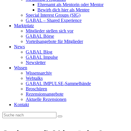
Ehrenamt als Mentorin oder Mentor
Bewirb dich hier als Mentee
Special Interest Groups (SIG)
GABAL – Shared Experience
Marktplatz
Mitglieder stellen sich vor
GABAL Börse
Vorteilsangebote für Mitglieder
News
GABAL Blog
GABAL Impulse
Newsletter
Wissen
Wissensarchiv
Webtalks
GABAL IMPULSE-Sammelbände
Broschüren
Rezensionsangebote
Aktuelle Rezensionen
Kontakt