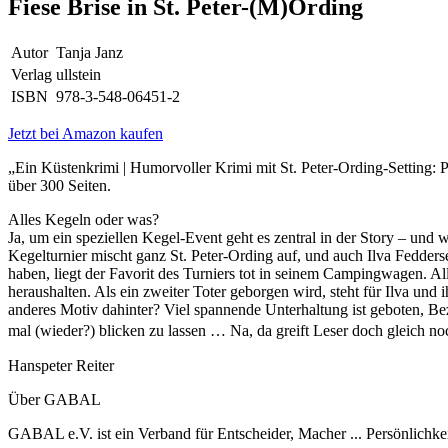
Fiese Brise in St. Peter-(M)Ording
Autor
Tanja Janz
Verlag
ullstein
ISBN
978-3-548-06451-2
Jetzt bei Amazon kaufen
„Ein Küstenkrimi | Humorvoller Krimi mit St. Peter-Ording-Setting: P
über 300 Seiten.
Alles Kegeln oder was?
Ja, um ein speziellen Kegel-Event geht es zentral in der Story – un
Kegelturnier mischt ganz St. Peter-Ording auf, und auch Ilva Fedde
haben, liegt der Favorit des Turniers tot in seinem Campingwagen. All
heraushalten. Als ein zweiter Toter geborgen wird, steht für Ilva und
anderes Motiv dahinter? Viel spannende Unterhaltung ist geboten, B
mal (wieder?) blicken zu lassen … Na, da greift Leser doch gleich
Hanspeter Reiter
Über GABAL
GABAL e.V. ist ein Verband für Entscheider, Macher ... Persönlichke