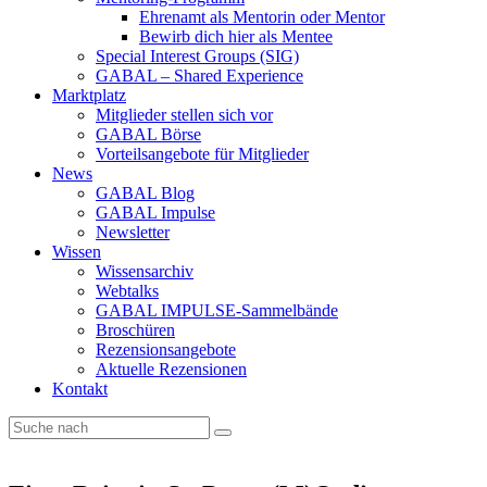
Ehrenamt als Mentorin oder Mentor
Bewirb dich hier als Mentee
Special Interest Groups (SIG)
GABAL – Shared Experience
Marktplatz
Mitglieder stellen sich vor
GABAL Börse
Vorteilsangebote für Mitglieder
News
GABAL Blog
GABAL Impulse
Newsletter
Wissen
Wissensarchiv
Webtalks
GABAL IMPULSE-Sammelbände
Broschüren
Rezensionsangebote
Aktuelle Rezensionen
Kontakt