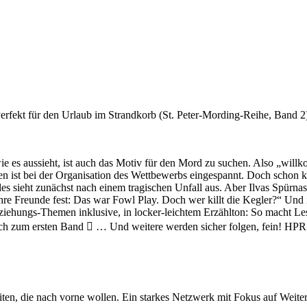
erfekt für den Urlaub im Strandkorb (St. Peter-Mording-Reihe, Band 2)
d wie es aussieht, ist auch das Motiv für den Mord zu suchen. Also „
rsen ist bei der Organisation des Wettbewerbs eingespannt. Doch schon
es sieht zunächst nach einem tragischen Unfall aus. Aber Ilvas Spürnas
 ihre Freunde fest: Das war Fowl Play. Doch wer killt die Kegler?“ Und 
eziehungs-Themen inklusive, in locker-leichtem Erzählton: So macht L
 noch zum ersten Band  … Und weitere werden sicher folgen, fein! H
iten, die nach vorne wollen. Ein starkes Netzwerk mit Fokus auf Weite