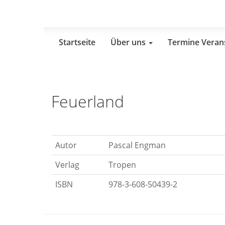
Skip
to
main
content
Startseite
Über uns
Termine Veran
Feuerland
Autor
Pascal Engman
Verlag
Tropen
ISBN
978-3-608-50439-2