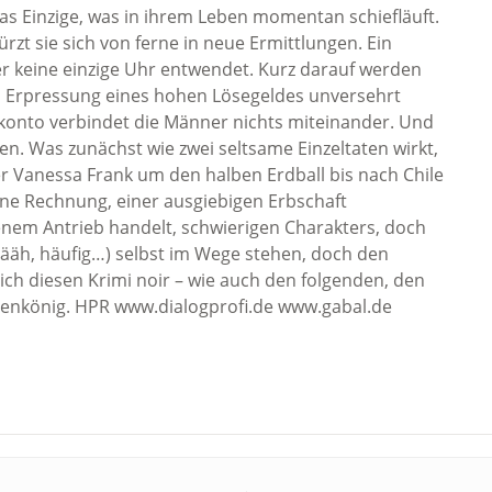
as Einzige, was in ihrem Leben momentan schiefläuft.
rzt sie sich von ferne in neue Ermittlungen. Ein
r keine einzige Uhr entwendet. Kurz darauf werden
 Erpressung eines hohen Lösegeldes unversehrt
kkonto verbindet die Männer nichts miteinander. Und
n. Was zunächst wie zwei seltsame Einzeltaten wirkt,
der Vanessa Frank um den halben Erdball bis nach Chile
igene Rechnung, einer ausgiebigen Erbschaft
genem Antrieb handelt, schwierigen Charakters, doch
 (ääh, häufig…) selbst im Wege stehen, doch den
ch diesen Krimi noir – wie auch den folgenden, den
attenkönig. HPR www.dialogprofi.de www.gabal.de