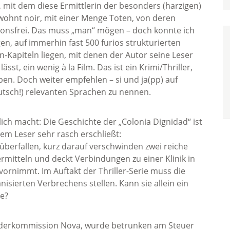
h, mit dem diese Ermittlerin der besonders (harzigen)
ewohnt noir, mit einer Menge Toten, von deren
tionsfrei. Das muss „man“ mögen – doch konnte ich
n, auf immerhin fast 500 furios strukturierten
Kapiteln liegen, mit denen der Autor seine Leser
sst, ein wenig à la Film. Das ist ein Krimi/Thriller,
ben. Doch weiter empfehlen – si und ja(pp) auf
utsch!) relevanten Sprachen zu nennen.
ich macht: Die Geschichte der „Colonia Dignidad“ ist
dem Leser sehr rasch erschließt:
überfallen, kurz darauf verschwinden zwei reiche
mitteln und deckt Verbindungen zu einer Klinik in
 vornimmt. Im Auftakt der Thriller-Serie muss die
sierten Verbrechens stellen. Kann sie allein ein
ne?
onderkommission Nova, wurde betrunken am Steuer