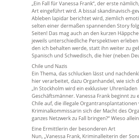
„Ein Fall für Vanessa Frank“, der erste nämlic
Art eingeführt wird. A bissal skandinavisch-g
Ableben lapidar berichtet wird, ziemlich emo
selten einer dermaßen spannenden Story folge
Seiten! Das mag auch an den kurzen Häppchen-
jeweils unterschiedliche Perspektiven erleben lä
den ich behalten werde, statt ihn weiter zu ge
Spanisch und Schwedisch, die hier (neben De
Chile und Nazis
Ein Thema, das schlucken lässt und nachdenkl
hier verarbeitet, dazu Organhandel, wie sich 
„In Stockholm wird ein exklusiver Uhrenladen 
Geschäftsmänner. Vanessa Frank beginnt zu er
Chile auf, die illegale Organtransplantationen
Kriminalkommissarin sich der Macht des Organi
ganzes Netzwerk zu Fall bringen?“ Wieso allei
Eine Ermittlerin der besonderen Art
Nun, „Vanessa Frank, Kriminalleiterin der S