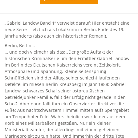
„Gabriel Landow Band 1“ verweist darauf: Hier entsteht eine
neue Serie – letztlich als Lokalkrimi in Berlin, Ende des 19.
Jahrhunderts (also auch ein historischer Roman!).
Berlin, Berlin…
… und doch vielmehr als das: „Der große Auftakt der
historischen Kriminalserie um den Ermittler Gabriel Landow
im Berlin des Deutschen Kaiserreichs vereint Zeitkolorit,
Atmosphäre und Spannung. Kleine Seitensprung-
Schnüffeleien sind der Alltag seiner schlecht laufenden
Detektei im miesen Berlin-Kreuzberg im Jahr 1888: Gabriel
Landow, schwarzes Schaf seiner ostpreußischen
Getreidejunker-Familie, fällt der Erfolg nicht gerade in den
Schoß. Aber dann fällt ihm ein Observierter direkt vor die
Füße: Aus nachtschwarzem Himmel mitten aufs Sperrgebiet
am Tempelhofer Feld. Wahrscheinlich wurde der aus dem
Korb eines Militärballons gestoßen. Nur ein kleiner
Ministerialbeamter, der allerdings mit einem geheimen
Marineprojekt zu tun hatte. Und immerhin der dritte Tote