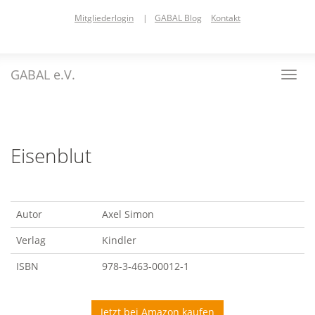
Skip
Mitgliederlogin
|
GABAL Blog
Kontakt
to
main
content
GABAL e.V.
Toggl
navig
Eisenblut
Autor
Axel Simon
Verlag
Kindler
ISBN
978-3-463-00012-1
Jetzt bei Amazon kaufen