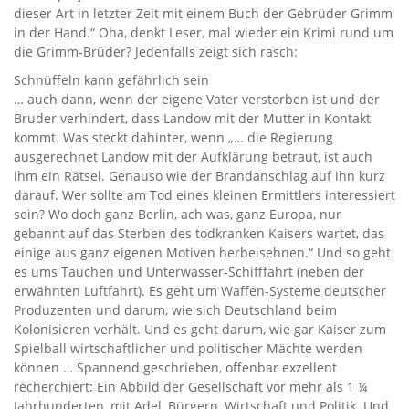
dieser Art in letzter Zeit mit einem Buch der Gebrüder Grimm
in der Hand.“ Oha, denkt Leser, mal wieder ein Krimi rund um
die Grimm-Brüder? Jedenfalls zeigt sich rasch:
Schnüffeln kann gefährlich sein
… auch dann, wenn der eigene Vater verstorben ist und der
Bruder verhindert, dass Landow mit der Mutter in Kontakt
kommt. Was steckt dahinter, wenn „… die Regierung
ausgerechnet Landow mit der Aufklärung betraut, ist auch
ihm ein Rätsel. Genauso wie der Brandanschlag auf ihn kurz
darauf. Wer sollte am Tod eines kleinen Ermittlers interessiert
sein? Wo doch ganz Berlin, ach was, ganz Europa, nur
gebannt auf das Sterben des todkranken Kaisers wartet, das
einige aus ganz eigenen Motiven herbeisehnen.“ Und so geht
es ums Tauchen und Unterwasser-Schifffahrt (neben der
erwähnten Luftfahrt). Es geht um Waffen-Systeme deutscher
Produzenten und darum, wie sich Deutschland beim
Kolonisieren verhält. Und es geht darum, wie gar Kaiser zum
Spielball wirtschaftlicher und politischer Mächte werden
können … Spannend geschrieben, offenbar exzellent
recherchiert: Ein Abbild der Gesellschaft vor mehr als 1 ¼
Jahrhunderten, mit Adel, Bürgern, Wirtschaft und Politik. Und