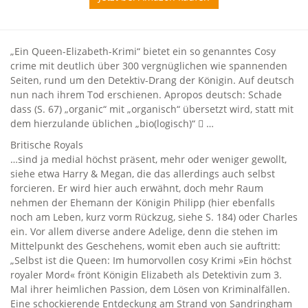
„Ein Queen-Elizabeth-Krimi“ bietet ein so genanntes Cosy
crime mit deutlich über 300 vergnüglichen wie spannenden
Seiten, rund um den Detektiv-Drang der Königin. Auf deutsch
nun nach ihrem Tod erschienen. Apropos deutsch: Schade
dass (S. 67) „organic“ mit „organisch“ übersetzt wird, statt mit
dem hierzulande üblichen „bio(logisch)“  …
Britische Royals
…sind ja medial höchst präsent, mehr oder weniger gewollt,
siehe etwa Harry & Megan, die das allerdings auch selbst
forcieren. Er wird hier auch erwähnt, doch mehr Raum
nehmen der Ehemann der Königin Philipp (hier ebenfalls
noch am Leben, kurz vorm Rückzug, siehe S. 184) oder Charles
ein. Vor allem diverse andere Adelige, denn die stehen im
Mittelpunkt des Geschehens, womit eben auch sie auftritt:
„Selbst ist die Queen: Im humorvollen cosy Krimi »Ein höchst
royaler Mord« frönt Königin Elizabeth als Detektivin zum 3.
Mal ihrer heimlichen Passion, dem Lösen von Kriminalfällen.
Eine schockierende Entdeckung am Strand von Sandringham