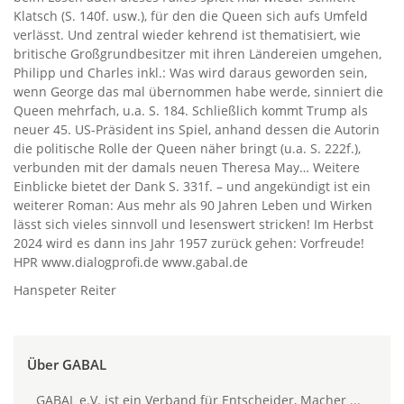
Klatsch (S. 140f. usw.), für den die Queen sich aufs Umfeld
verlässt. Und zentral wieder kehrend ist thematisiert, wie
britische Großgrundbesitzer mit ihren Ländereien umgehen,
Philipp und Charles inkl.: Was wird daraus geworden sein,
wenn George das mal übernommen habe werde, sinniert die
Queen mehrfach, u.a. S. 184. Schließlich kommt Trump als
neuer 45. US-Präsident ins Spiel, anhand dessen die Autorin
die politische Rolle der Queen näher bringt (u.a. S. 222f.),
verbunden mit der damals neuen Theresa May… Weitere
Einblicke bietet der Dank S. 331f. – und angekündigt ist ein
weiterer Roman: Aus mehr als 90 Jahren Leben und Wirken
lässt sich vieles sinnvoll und lesenswert stricken! Im Herbst
2024 wird es dann ins Jahr 1957 zurück gehen: Vorfreude!
HPR www.dialogprofi.de www.gabal.de
Hanspeter Reiter
Über GABAL
GABAL e.V. ist ein Verband für Entscheider, Macher ...