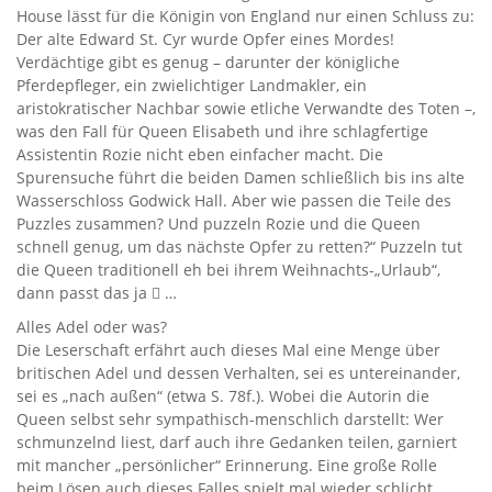
House lässt für die Königin von England nur einen Schluss zu:
Der alte Edward St. Cyr wurde Opfer eines Mordes!
Verdächtige gibt es genug – darunter der königliche
Pferdepfleger, ein zwielichtiger Landmakler, ein
aristokratischer Nachbar sowie etliche Verwandte des Toten –,
was den Fall für Queen Elisabeth und ihre schlagfertige
Assistentin Rozie nicht eben einfacher macht. Die
Spurensuche führt die beiden Damen schließlich bis ins alte
Wasserschloss Godwick Hall. Aber wie passen die Teile des
Puzzles zusammen? Und puzzeln Rozie und die Queen
schnell genug, um das nächste Opfer zu retten?“ Puzzeln tut
die Queen traditionell eh bei ihrem Weihnachts-„Urlaub“,
dann passt das ja  …
Alles Adel oder was?
Die Leserschaft erfährt auch dieses Mal eine Menge über
britischen Adel und dessen Verhalten, sei es untereinander,
sei es „nach außen“ (etwa S. 78f.). Wobei die Autorin die
Queen selbst sehr sympathisch-menschlich darstellt: Wer
schmunzelnd liest, darf auch ihre Gedanken teilen, garniert
mit mancher „persönlicher“ Erinnerung. Eine große Rolle
beim Lösen auch dieses Falles spielt mal wieder schlicht