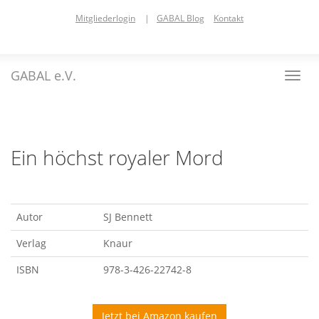
Skip
Mitgliederlogin
|
GABAL Blog
Kontakt
to
main
content
GABAL e.V.
Toggl
navig
Ein höchst royaler Mord
Autor
SJ Bennett
Verlag
Knaur
ISBN
978-3-426-22742-8
Jetzt bei Amazon kaufen