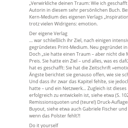
„Verwirkliche deinen Traum: Wie ich geschafft
Autorin in diesem sehr persönlichen Buch. B
Kern-Medium des eigenen Verlags „Inspiration
trotz vielen Widrigens: emotion.
Der eigene Verlag
… war schließlich ihr Ziel, nach einigen inten
gegründetes Print-Medium. Neu gegründet in ei
Doch „sie hatte einen Traum – aber nicht die Mi
Preis. Sie hatte ein Ziel – und alles, was es da
hat es geschafft: Sie hat die Zeitschrift »e
Ängste berichtet sie genauso offen, wie sie s
Und dass ihr zwar das Kapitel fehlte, sie jed
hatte – und ein Netzwerk… Zugleich ist dieses B
erfolgreich zu entwickeln ist, siehe etwa (S. 1
Remissionsquoten und (teure!) Druck-Auflage
Buyout, siehe etwa auch Gabriele Fischer und 
wenn das Polster fehlt?!
Do it yourself