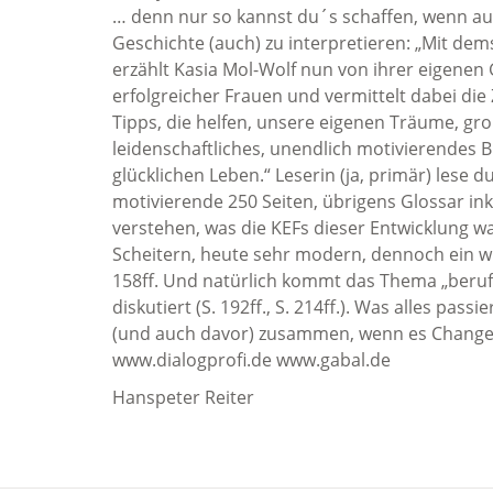
… denn nur so kannst du´s schaffen, wenn auc
Geschichte (auch) zu interpretieren: „Mit dem
erzählt Kasia Mol-Wolf nun von ihrer eigenen
erfolgreicher Frauen und vermittelt dabei die
Tipps, die helfen, unsere eigenen Träume, groß
leidenschaftliches, unendlich motivierendes 
glücklichen Leben.“ Leserin (ja, primär) lese
motivierende 250 Seiten, übrigens Glossar inkl
verstehen, was die KEFs dieser Entwicklung wa
Scheitern, heute sehr modern, dennoch ein w
158ff. Und natürlich kommt das Thema „berufst
diskutiert (S. 192ff., S. 214ff.). Was alles passi
(und auch davor) zusammen, wenn es Changes
www.dialogprofi.de www.gabal.de
Hanspeter Reiter