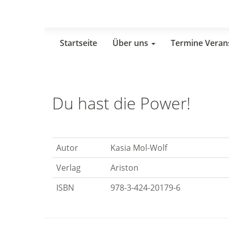
Skip
to
main
content
Startseite
Über uns
Termine Veran
Du hast die Power!
Autor
Kasia Mol-Wolf
Verlag
Ariston
ISBN
978-3-424-20179-6