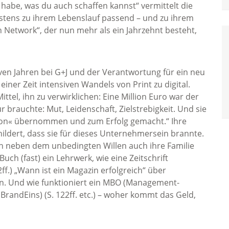
 habe, was du auch schaffen kannst“ vermittelt die
estens zu ihrem Lebenslauf passend – und zu ihrem
 Network“, der nun mehr als ein Jahrzehnt besteht,
siven Jahren bei G+J und der Verantwortung für ein neu
ner Zeit intensiven Wandels von Print zu digital.
ttel, ihn zu verwirklichen: Eine Million Euro war der
für brauchte: Mut, Leidenschaft, Zielstrebigkeit. Und sie
motion« übernommen und zum Erfolg gemacht.“ Ihre
childert, dass sie für dieses Unternehmersein brannte.
och neben dem unbedingten Willen auch ihre Familie
uch (fast) ein Lehrwerk, wie eine Zeitschrift
02ff.) „Wann ist ein Magazin erfolgreich“ über
n. Und wie funktioniert ein MBO (Management-
BrandEins) (S. 122ff. etc.) – woher kommt das Geld,