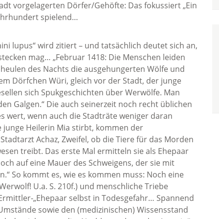
tadt vorgelagerten Dörfer/Gehöfte: Das fokussiert „Ein
 Jahrhundert spielend…
i lupus“ wird zitiert – und tatsächlich deutet sich an,
 stecken mag… „Februar 1418: Die Menschen leiden
 heulen des Nachts die ausgehungerten Wölfe und
dem Dörfchen Würi, gleich vor der Stadt, der junge
sellen sich Spukgeschichten über Werwölfe. Man
en Galgen.“ Die auch seinerzeit noch recht üblichen
s wert, wenn auch die Stadträte weniger daran
e junge Heilerin Mia stirbt, kommen der
adtarzt Achaz, Zweifel, ob die Tiere für das Morden
sen treibt. Das erste Mal ermitteln sie als Ehepaar
och auf eine Mauer des Schweigens, der sie mit
en.“ So kommt es, wie es kommen muss: Noch eine
rwolf! U.a. S. 210f.) und menschliche Triebe
rmittler-„Ehepaar selbst in Todesgefahr… Spannend
-Umstände sowie den (medizinischen) Wissensstand