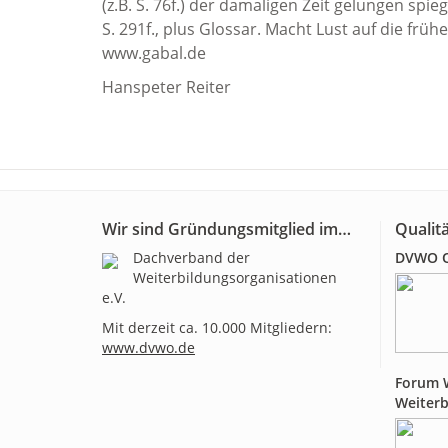
(z.B. S. 76f.) der damaligen Zeit gelungen sp
S. 291f., plus Glossar. Macht Lust auf die fr
www.gabal.de
Hanspeter Reiter
Wir sind Gründungsmitglied im…
Qualitä
Dachverband der
DVWO Qu
Weiterbildungsorganisationen
e.V.
Mit derzeit ca. 10.000 Mitgliedern:
www.dvwo.de
Forum W
Weiterb