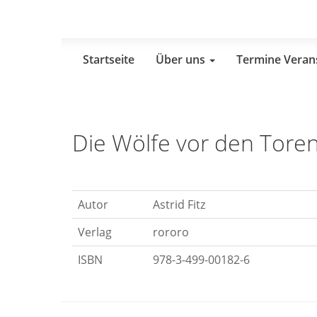
Skip
to
main
content
Startseite
Über uns
Termine Veran
Die Wölfe vor den Tore
Autor
Astrid Fitz
Verlag
rororo
ISBN
978-3-499-00182-6