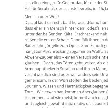
… stellen eine große Gefahr dar, für die der S
Fall für Serafina“, der sechste bereits, im 15.
Mensch oder Wolf?
Darauf läuft es recht bald heraus: „Homo homin
dass eher ein Mensch hinter den Todesfällen
unter der beißenden Kälte. Erschreckend nah
reißen die ersten Schafe. Dann fällt ihnen in 
Badersohn Jörgelin zum Opfer. Zum Schock ge
hängt zur Abschreckung sogar einen Wolf an d
Abwehr-Zauber also – einen Versuch scheint e
glauben… Doch „das Töten geht weiter. Als di
Armenapothekerin Serafina und ihrem Mann, St
verantwortlich sind oder wer anders sein Unwe
gemeinsam. In der Würi stoßen die beiden jed
Spürsinn, Wissen und Hartnäckigkeit begegn
Tote… Wie erwartbar, kommen Aberglauben (We
zusammen. Und wie meist, kommt auch das „E
und zugleich gewohnt informativ, die Lebens