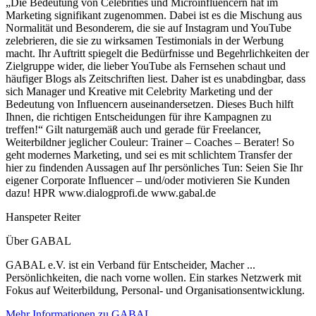
„Die Bedeutung von Celebrities und Microinfluencern hat im
Marketing signifikant zugenommen. Dabei ist es die Mischung aus
Normalität und Besonderem, die sie auf Instagram und YouTube
zelebrieren, die sie zu wirksamen Testimonials in der Werbung
macht. Ihr Auftritt spiegelt die Bedürfnisse und Begehrlichkeiten der
Zielgruppe wider, die lieber YouTube als Fernsehen schaut und
häufiger Blogs als Zeitschriften liest. Daher ist es unabdingbar, dass
sich Manager und Kreative mit Celebrity Marketing und der
Bedeutung von Influencern auseinandersetzen. Dieses Buch hilft
Ihnen, die richtigen Entscheidungen für ihre Kampagnen zu
treffen!“ Gilt naturgemäß auch und gerade für Freelancer,
Weiterbildner jeglicher Couleur: Trainer – Coaches – Berater! So
geht modernes Marketing, und sei es mit schlichtem Transfer der
hier zu findenden Aussagen auf Ihr persönliches Tun: Seien Sie Ihr
eigener Corporate Influencer – und/oder motivieren Sie Kunden
dazu! HPR www.dialogprofi.de www.gabal.de
Hanspeter Reiter
Über GABAL
GABAL e.V. ist ein Verband für Entscheider, Macher ...
Persönlichkeiten, die nach vorne wollen. Ein starkes Netzwerk mit
Fokus auf Weiterbildung, Personal- und Organisationsentwicklung.
Mehr Informationen zu GABAL