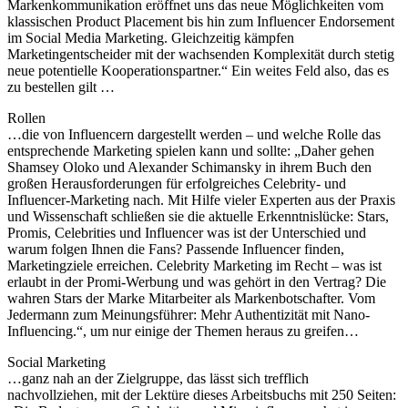
Markenkommunikation eröffnet uns das neue Möglichkeiten vom
klassischen Product Placement bis hin zum Influencer Endorsement
im Social Media Marketing. Gleichzeitig kämpfen
Marketingentscheider mit der wachsenden Komplexität durch stetig
neue potentielle Kooperationspartner.“ Ein weites Feld also, das es
zu bestellen gilt …
Rollen
…die von Influencern dargestellt werden – und welche Rolle das
entsprechende Marketing spielen kann und sollte: „Daher gehen
Shamsey Oloko und Alexander Schimansky in ihrem Buch den
großen Herausforderungen für erfolgreiches Celebrity- und
Influencer-Marketing nach. Mit Hilfe vieler Experten aus der Praxis
und Wissenschaft schließen sie die aktuelle Erkenntnislücke: Stars,
Promis, Celebrities und Influencer was ist der Unterschied und
warum folgen Ihnen die Fans? Passende Influencer finden,
Marketingziele erreichen. Celebrity Marketing im Recht – was ist
erlaubt in der Promi-Werbung und was gehört in den Vertrag? Die
wahren Stars der Marke Mitarbeiter als Markenbotschafter. Vom
Jedermann zum Meinungsführer: Mehr Authentizität mit Nano-
Influencing.“, um nur einige der Themen heraus zu greifen…
Social Marketing
…ganz nah an der Zielgruppe, das lässt sich trefflich
nachvollziehen, mit der Lektüre dieses Arbeitsbuchs mit 250 Seiten: