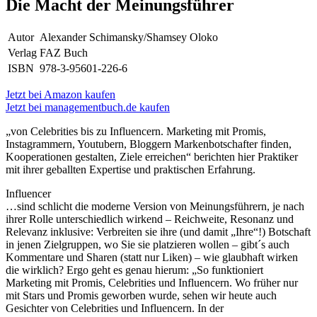
Die Macht der Meinungsführer
Autor
Alexander Schimansky/Shamsey Oloko
Verlag
FAZ Buch
ISBN
978-3-95601-226-6
Jetzt bei Amazon kaufen
Jetzt bei managementbuch.de kaufen
„von Celebrities bis zu Influencern. Marketing mit Promis,
Instagrammern, Youtubern, Bloggern Markenbotschafter finden,
Kooperationen gestalten, Ziele erreichen“ berichten hier Praktiker
mit ihrer geballten Expertise und praktischen Erfahrung.
Influencer
…sind schlicht die moderne Version von Meinungsführern, je nach
ihrer Rolle unterschiedlich wirkend – Reichweite, Resonanz und
Relevanz inklusive: Verbreiten sie ihre (und damit „Ihre“!) Botschaft
in jenen Zielgruppen, wo Sie sie platzieren wollen – gibt´s auch
Kommentare und Sharen (statt nur Liken) – wie glaubhaft wirken
die wirklich? Ergo geht es genau hierum: „So funktioniert
Marketing mit Promis, Celebrities und Influencern. Wo früher nur
mit Stars und Promis geworben wurde, sehen wir heute auch
Gesichter von Celebrities und Influencern. In der