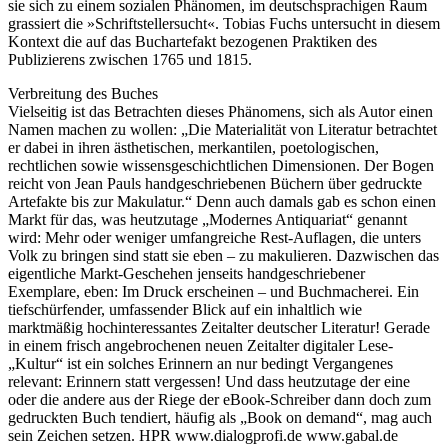
sie sich zu einem sozialen Phänomen, im deutschsprachigen Raum
grassiert die »Schriftstellersucht«. Tobias Fuchs untersucht in diesem
Kontext die auf das Buchartefakt bezogenen Praktiken des
Publizierens zwischen 1765 und 1815.
Verbreitung des Buches
Vielseitig ist das Betrachten dieses Phänomens, sich als Autor einen
Namen machen zu wollen: „Die Materialität von Literatur betrachtet
er dabei in ihren ästhetischen, merkantilen, poetologischen,
rechtlichen sowie wissensgeschichtlichen Dimensionen. Der Bogen
reicht von Jean Pauls handgeschriebenen Büchern über gedruckte
Artefakte bis zur Makulatur.“ Denn auch damals gab es schon einen
Markt für das, was heutzutage „Modernes Antiquariat“ genannt
wird: Mehr oder weniger umfangreiche Rest-Auflagen, die unters
Volk zu bringen sind statt sie eben – zu makulieren. Dazwischen das
eigentliche Markt-Geschehen jenseits handgeschriebener
Exemplare, eben: Im Druck erscheinen – und Buchmacherei. Ein
tiefschürfender, umfassender Blick auf ein inhaltlich wie
marktmäßig hochinteressantes Zeitalter deutscher Literatur! Gerade
in einem frisch angebrochenen neuen Zeitalter digitaler Lese-
„Kultur“ ist ein solches Erinnern an nur bedingt Vergangenes
relevant: Erinnern statt vergessen! Und dass heutzutage der eine
oder die andere aus der Riege der eBook-Schreiber dann doch zum
gedruckten Buch tendiert, häufig als „Book on demand“, mag auch
sein Zeichen setzen. HPR www.dialogprofi.de www.gabal.de