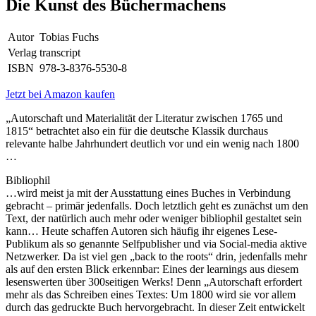
Die Kunst des Büchermachens
Autor
Tobias Fuchs
Verlag
transcript
ISBN
978-3-8376-5530-8
Jetzt bei Amazon kaufen
„Autorschaft und Materialität der Literatur zwischen 1765 und
1815“ betrachtet also ein für die deutsche Klassik durchaus
relevante halbe Jahrhundert deutlich vor und ein wenig nach 1800
…
Bibliophil
…wird meist ja mit der Ausstattung eines Buches in Verbindung
gebracht – primär jedenfalls. Doch letztlich geht es zunächst um den
Text, der natürlich auch mehr oder weniger bibliophil gestaltet sein
kann… Heute schaffen Autoren sich häufig ihr eigenes Lese-
Publikum als so genannte Selfpublisher und via Social-media aktive
Netzwerker. Da ist viel gen „back to the roots“ drin, jedenfalls mehr
als auf den ersten Blick erkennbar: Eines der learnings aus diesem
lesenswerten über 300seitigen Werks! Denn „Autorschaft erfordert
mehr als das Schreiben eines Textes: Um 1800 wird sie vor allem
durch das gedruckte Buch hervorgebracht. In dieser Zeit entwickelt