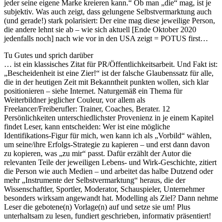
jeder seine eigene Marke kreieren kann.“ Ob man „die“ mag, ist je
subjektiv. Was auch zeigt, dass gelungene Selbstvermarktung auch
(und gerade!) stark polarisiert: Der eine mag diese jeweilige Person,
die andere lehnt sie ab – wie sich aktuell [Ende Oktober 2020
jedenfalls noch] nach wie vor in den USA zeigt = POTUS first…
Tu Gutes und sprich darüber
… ist ein klassisches Zitat für PR/Öffentlichkeitsarbeit. Und Fakt ist:
„Bescheidenheit ist eine Zier!“ ist der falsche Glaubenssatz für alle,
die in der heutigen Zeit mit Bekanntheit punkten wollen, sich klar
positionieren – siehe Internet. Naturgemäß ein Thema für
Weiterbildner jeglicher Couleur, vor allem als
Freelancer/Freiberufler: Trainer, Coaches, Berater. 12
Persönlichkeiten unterschiedlichster Provenienz in je einem Kapitel
findet Leser, kann entscheiden: Wer ist eine mögliche
Identifikations-Figur für mich, wen kann ich als „Vorbild“ wählen,
um seine/ihre Erfolgs-Strategie zu kapieren – und erst dann davon
zu kopieren, was „zu mir“ passt. Dafür erzählt der Autor die
relevanten Teile der jeweiligen Lebens- und Wirk-Geschichte, zitiert
die Person wie auch Medien – und arbeitet das halbe Dutzend oder
mehr „Instrumente der Selbstvermarktung“ heraus, die der
Wissenschaftler, Sportler, Moderator, Schauspieler, Unternehmer
besonders wirksam angewandt hat. Modelling als Ziel? Dann nehme
Leser die gebotene(n) Vorlage(n) auf und setze sie um! Plus
unterhaltsam zu lesen, fundiert geschrieben, informativ präsentiert!