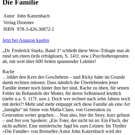
Die Familie
Autor
John Katzenbach
Verlag
Droemer
ISBN
978-3-426-30872-1
Jetzt bei Amazon kaufen
„Dr. Frederick Starks, Band 3“ schließt diese Wow-Trilogie nun ab
rund um einen (teils erfolglosen, S. 141f. usw.) Psychotherapeuten
ab, mit weit über 600 Seiten spannender Lektüre!
Rache
…bildet den Kern des Geschehens – und Ricky hätte im Grunde
damit rechnen müssen: Dass nämlich die Überlebenden jener
Familie immer noch hinter ihm her sind, Rache zu üben, für seinen
Fehler im Behandeln der Mutter, für deren Selbstmord letztlich
(siehe u.a. S. 117f. usw.). Doch wer rechnet nach zehn Jahren noch
mit derlei?! Mehr und mehr entpuppt sich diese Familie als eine Art
„famiglia“ im Sinne von Mafia-Clans, von Generation zu
Generation weiter gegeben… Nun also, hier die Story, kurz gefasst
– und frei von Spoilern: „Ein Toter, der nicht tot ist. Ein Fluch, der
nicht aufhört. Eine mörderische Jagd bis zum Letzten: Im Thriller
»Die Familie« von Bestseller-Autor John Katzenbach wird der