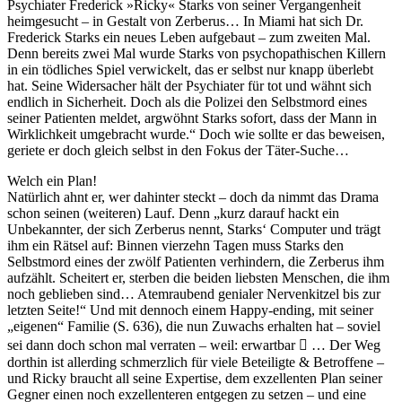
Psychiater Frederick »Ricky« Starks von seiner Vergangenheit
heimgesucht – in Gestalt von Zerberus… In Miami hat sich Dr.
Frederick Starks ein neues Leben aufgebaut – zum zweiten Mal.
Denn bereits zwei Mal wurde Starks von psychopathischen Killern
in ein tödliches Spiel verwickelt, das er selbst nur knapp überlebt
hat. Seine Widersacher hält der Psychiater für tot und wähnt sich
endlich in Sicherheit. Doch als die Polizei den Selbstmord eines
seiner Patienten meldet, argwöhnt Starks sofort, dass der Mann in
Wirklichkeit umgebracht wurde.“ Doch wie sollte er das beweisen,
geriete er doch gleich selbst in den Fokus der Täter-Suche…
Welch ein Plan!
Natürlich ahnt er, wer dahinter steckt – doch da nimmt das Drama
schon seinen (weiteren) Lauf. Denn „kurz darauf hackt ein
Unbekannter, der sich Zerberus nennt, Starks‘ Computer und trägt
ihm ein Rätsel auf: Binnen vierzehn Tagen muss Starks den
Selbstmord eines der zwölf Patienten verhindern, die Zerberus ihm
aufzählt. Scheitert er, sterben die beiden liebsten Menschen, die ihm
noch geblieben sind… Atemraubend genialer Nervenkitzel bis zur
letzten Seite!“ Und mit dennoch einem Happy-ending, mit seiner
„eigenen“ Familie (S. 636), die nun Zuwachs erhalten hat – soviel
sei dann doch schon mal verraten – weil: erwartbar  … Der Weg
dorthin ist allerding schmerzlich für viele Beteiligte & Betroffene –
und Ricky braucht all seine Expertise, dem exzellenten Plan seiner
Gegner einen noch exzellenteren entgegen zu setzen – und eine