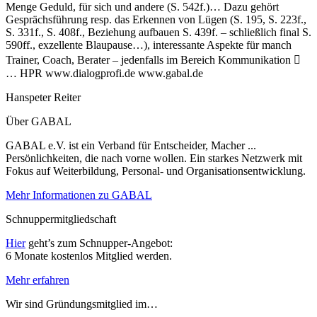
Menge Geduld, für sich und andere (S. 542f.)… Dazu gehört
Gesprächsführung resp. das Erkennen von Lügen (S. 195, S. 223f.,
S. 331f., S. 408f., Beziehung aufbauen S. 439f. – schließlich final S.
590ff., exzellente Blaupause…), interessante Aspekte für manch
Trainer, Coach, Berater – jedenfalls im Bereich Kommunikation 
… HPR www.dialogprofi.de www.gabal.de
Hanspeter Reiter
Über GABAL
GABAL e.V. ist ein Verband für Entscheider, Macher ...
Persönlichkeiten, die nach vorne wollen. Ein starkes Netzwerk mit
Fokus auf Weiterbildung, Personal- und Organisationsentwicklung.
Mehr Informationen zu GABAL
Schnuppermitgliedschaft
Hier
geht’s zum Schnupper-Angebot:
6 Monate kostenlos Mitglied werden.
Mehr erfahren
Wir sind Gründungsmitglied im…