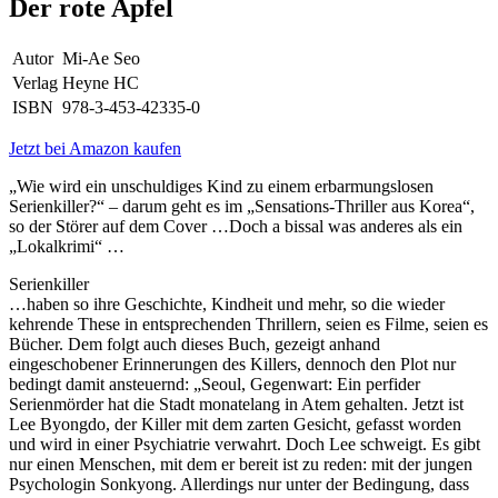
Der rote Apfel
Autor
Mi-Ae Seo
Verlag
Heyne HC
ISBN
978-3-453-42335-0
Jetzt bei Amazon kaufen
„Wie wird ein unschuldiges Kind zu einem erbarmungslosen
Serienkiller?“ – darum geht es im „Sensations-Thriller aus Korea“,
so der Störer auf dem Cover …Doch a bissal was anderes als ein
„Lokalkrimi“ …
Serienkiller
…haben so ihre Geschichte, Kindheit und mehr, so die wieder
kehrende These in entsprechenden Thrillern, seien es Filme, seien es
Bücher. Dem folgt auch dieses Buch, gezeigt anhand
eingeschobener Erinnerungen des Killers, dennoch den Plot nur
bedingt damit ansteuernd: „Seoul, Gegenwart: Ein perfider
Serienmörder hat die Stadt monatelang in Atem gehalten. Jetzt ist
Lee Byongdo, der Killer mit dem zarten Gesicht, gefasst worden
und wird in einer Psychiatrie verwahrt. Doch Lee schweigt. Es gibt
nur einen Menschen, mit dem er bereit ist zu reden: mit der jungen
Psychologin Sonkyong. Allerdings nur unter der Bedingung, dass