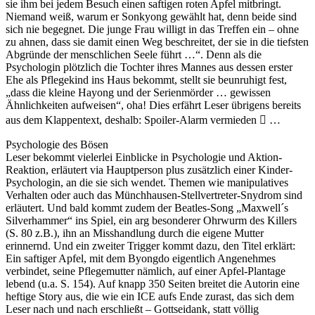
sie ihm bei jedem Besuch einen saftigen roten Apfel mitbringt.
Niemand weiß, warum er Sonkyong gewählt hat, denn beide sind
sich nie begegnet. Die junge Frau willigt in das Treffen ein – ohne
zu ahnen, dass sie damit einen Weg beschreitet, der sie in die tiefsten
Abgründe der menschlichen Seele führt …“. Denn als die
Psychologin plötzlich die Tochter ihres Mannes aus dessen erster
Ehe als Pflegekind ins Haus bekommt, stellt sie beunruhigt fest,
„dass die kleine Hayong und der Serienmörder … gewissen
Ähnlichkeiten aufweisen“, oha! Dies erfährt Leser übrigens bereits
aus dem Klappentext, deshalb: Spoiler-Alarm vermieden  …
Psychologie des Bösen
Leser bekommt vielerlei Einblicke in Psychologie und Aktion-
Reaktion, erläutert via Hauptperson plus zusätzlich einer Kinder-
Psychologin, an die sie sich wendet. Themen wie manipulatives
Verhalten oder auch das Münchhausen-Stellvertreter-Snydrom sind
erläutert. Und bald kommt zudem der Beatles-Song „Maxwell´s
Silverhammer“ ins Spiel, ein arg besonderer Ohrwurm des Killers
(S. 80 z.B.), ihn an Misshandlung durch die eigene Mutter
erinnernd. Und ein zweiter Trigger kommt dazu, den Titel erklärt:
Ein saftiger Apfel, mit dem Byongdo eigentlich Angenehmes
verbindet, seine Pflegemutter nämlich, auf einer Apfel-Plantage
lebend (u.a. S. 154). Auf knapp 350 Seiten breitet die Autorin eine
heftige Story aus, die wie ein ICE aufs Ende zurast, das sich dem
Leser nach und nach erschließt – Gottseidank, statt völlig