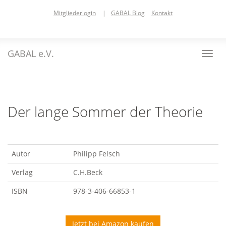
Skip
Mitgliederlogin
|
GABAL Blog
Kontakt
to
main
content
GABAL e.V.
Toggl
navig
Der lange Sommer der Theorie
Autor
Philipp Felsch
Verlag
C.H.Beck
ISBN
978-3-406-66853-1
Jetzt bei Amazon kaufen