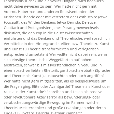
Lebenssinn(suche) und elanvoller Hingabe, wird bedauern,
nicht dabei gewesen zu sein. Wer hätte nicht gern mit
Adorno, Habermas und anderen Repräsentanten der
Kritischen Theorie oder mit Vertretern der Posthistoire (etwa
Foucault), des Wilden Denkens (etwa Derrida, Deleuze,
Guattari) und Protagonisten jenes Paradigmenwechsels
diskutiert, die den Pop in die Geisteswissenschaften
einführten und das Denken und Theoretische, weil sprachlich
Vermittelte in den Hintergrund stellten bzw. Theorie zu Kunst
und Kunst zu Theorie transformierten und verlegerisch
entsprechend umsetzten? Wer wollte nicht dabei sein, wenn
sich einstige theoretische Weggefährten auf hohem
abstrakten, schwer bis missverständlichen Niveau und in
einer sprachverliebten Rhetorik, gar Sprachakrobatik (Sprache
und Theorie als Kunst!) austauschten oder auch angriffen?
Wer hätte nicht gern mitgestritten, als es beispielsweise um
die Fragen ging, Elite oder Avantgarde? Theorie als Kunst oder
raus aus der Kunstecke? Schreiben und Lesen als passive
oder revolutionäre Akte? Terror als bewunderungs- oder
verabscheuungswürdige Bewegung im Rahmen welcher
Theorie? Meisterdenker und große Erzählungen oder deren
Ende (z.B. Lyotard, Derrida, Dietmar Kamper)?