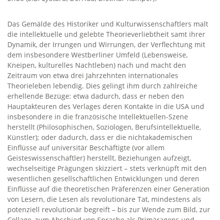
Das Gemälde des Historiker und Kulturwissenschaftlers malt
die intellektuelle und gelebte Theorieverliebtheit samt ihrer
Dynamik, der Irrungen und Wirrungen, der Verflechtung mit
dem insbesondere Westberliner Umfeld (Lebensweise,
Kneipen, kulturelles Nachtleben) nach und macht den
Zeitraum von etwa drei Jahrzehnten internationales
Theorieleben lebendig. Dies gelingt ihm durch zahlreiche
erhellende Bezüge: etwa dadurch, dass er neben den
Hauptakteuren des Verlages deren Kontakte in die USA und
insbesondere in die französische Intellektuellen-Szene
herstellt (Philosophischen, Soziologen, Berufsintellektuelle,
Künstler); oder dadurch, dass er die nichtakademischen
Einflüsse auf universitär Beschäftigte (vor allem
Geisteswissenschaftler) herstellt, Beziehungen aufzeigt,
wechselseitige Prägungen skizziert – stets verknüpft mit den
wesentlichen gesellschaftlichen Entwicklungen und deren
Einflüsse auf die theoretischen Präferenzen einer Generation
von Lesern, die Lesen als revolutionäre Tat, mindestens als
potenziell revolutionär begreift – bis zur Wende zum Bild, zur
Collage, zum Abschied von Sprache als Primäragens und