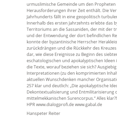
urmuslimische Gemeinde um den Propheten 
Herausforderungen ihrer Zeit enthält. Die Ve
Jahrhunderts fällt in eine geopolitisch turbule
Innerhalb des ersten Jahrzehnts erlebte das b
Territoriums an die Sassaniden, der mit der 
und der Entwendung der dort befindlichen Rel
konnte der byzantinische Herrscher Herakleios
zurückdrängen und die Rückkehr des Kreuzes (re
dar, wie diese Ereignisse zu Beginn des sie
eschatologischen und apokalyptischen Ideen 
die Texte, worauf beziehen sie sich? Ausgiebig 
Interpretationen (zu den komprimierten Inhal
aktuellen Wunschdenken mancher Organisatio
257 klar und deutlich: „Die apokalyptische Ide
Dekontextualisierung und Entmilitarisierung d
mittelmekkanischen Surencorpus.“ Alles klar?!
HPR www.dialogprofi.de www.gabal.de
Hanspeter Reiter