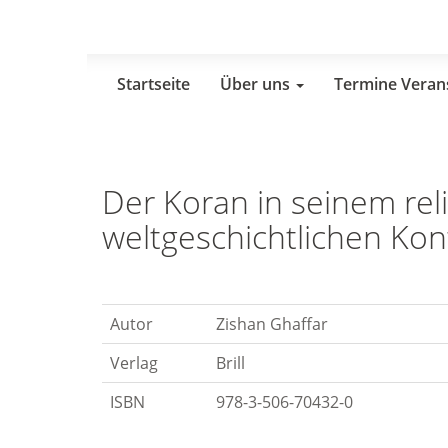
Skip
to
main
content
Startseite
Über uns
Termine Veran
Der Koran in seinem rel
weltgeschichtlichen Kon
Autor
Zishan Ghaffar
Verlag
Brill
ISBN
978-3-506-70432-0