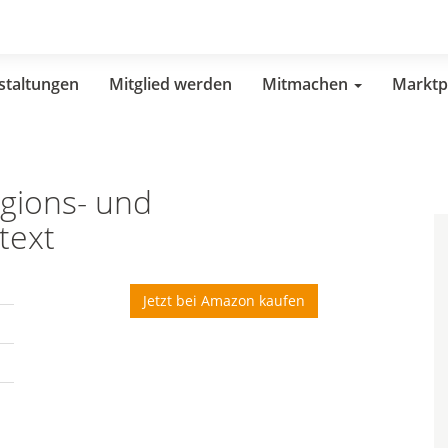
staltungen
Mitglied werden
Mitmachen
Marktp
igions- und
text
Jetzt bei Amazon kaufen