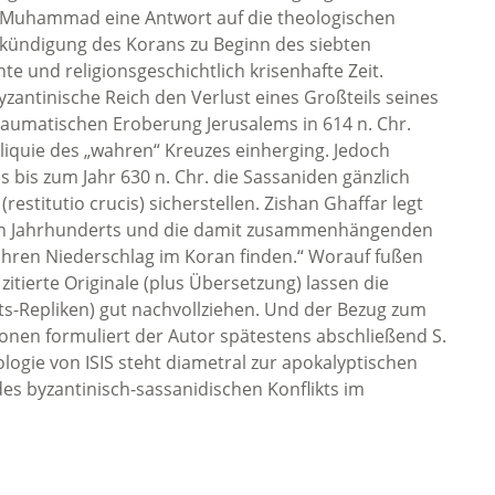
Muhammad eine Antwort auf die theologischen
rkündigung des Korans zu Beginn des siebten
nte und religionsgeschichtlich krisenhafte Zeit.
yzantinische Reich den Verlust eines Großteils seines
traumatischen Eroberung Jerusalems in 614 n. Chr.
iquie des „wahren“ Kreuzes einherging. Jedoch
 bis zum Jahr 630 n. Chr. die Sassaniden gänzlich
stitutio crucis) sicherstellen. Zishan Ghaffar legt
bten Jahrhunderts und die damit zusammenhängenden
ihren Niederschlag im Koran finden.“ Worauf fußen
zitierte Originale (plus Übersetzung) lassen die
ts-Repliken) gut nachvollziehen. Und der Bezug zum
nen formuliert der Autor spätestens abschließend S.
ologie von ISIS steht diametral zur apokalyptischen
es byzantinisch-sassanidischen Konflikts im