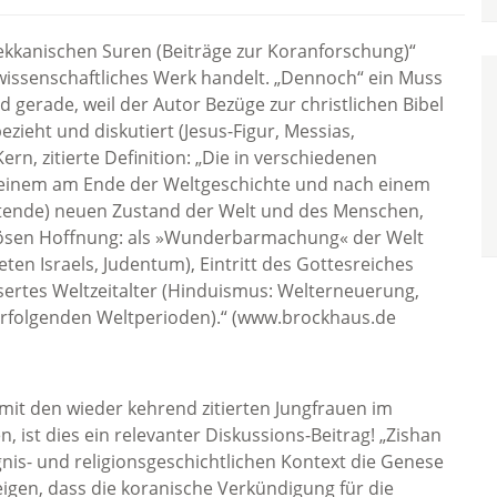
ekkanischen Suren (Beiträge zur Koranforschung)“
 wissenschaftliches Werk handelt. „Dennoch“ ein Muss
 gerade, weil der Autor Bezüge zur christlichen Bibel
ezieht und diskutiert (Jesus-Figur, Messias,
rn, zitierte Definition: „Die in verschiedenen
n einem am Ende der Weltgeschichte und nach einem
tende) neuen Zustand der Welt und des Menschen,
igiösen Hoffnung: als »Wunderbarmachung« der Welt
ten Israels, Judentum), Eintritt des Gottesreiches
essertes Weltzeitalter (Hinduismus: Welterneuerung,
erfolgenden Weltperioden).“ (www.brockhaus.de
it den wieder kehrend zitierten Jungfrauen im
, ist dies ein relevanter Diskussions-Beitrag! „Zishan
gnis- und religionsgeschichtlichen Kontext die Genese
eigen, dass die koranische Verkündigung für die