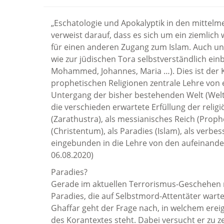
„Eschatologie und Apokalyptik in den mittelm
verweist darauf, dass es sich um ein ziemlich
für einen anderen Zugang zum Islam. Auch und
wie zur jüdischen Tora selbstverständlich einb
Mohammed, Johannes, Maria …). Dies ist der Ke
prophetischen Religionen zentrale Lehre vo
Untergang der bisher bestehenden Welt (Wel
die verschieden erwartete Erfüllung der rel
(Zarathustra), als messianisches Reich (Prophe
(Christentum), als Paradies (Islam), als verb
eingebunden in die Lehre von den aufeinand
06.08.2020)
Paradies?
Gerade im aktuellen Terrorismus-Geschehen m
Paradies, die auf Selbstmord-Attentäter warten
Ghaffar geht der Frage nach, in welchem erei
des Korantextes steht. Dabei versucht er zu z