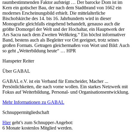
raumbestimmenden Faktor aufsteigt … Der barocke Dom ist im
Kern ein gotischer Bau, der nach dem Stadtbrand von 1662 ein
modernes Erscheinungsbild erhielt. Die mittelalterliche
Bischofskirche des 14. bis 16. Jahrhunderts wird in dieser
Monografie gleichfalls eingehend behandelt, genauso auch die
größte Domorgel der Welt und der Hochaltar, ein Hauptwerk der
Ars Sacra nach dem Zweiten Weltkrieg.“ Ein höchst informativer
Band, bestens auch als Begleiter vor Ort geeignet, trotz seines
großen Formats. Getragen gleichermaßen von Wort und Bild: Auch
so geht „Weiterbildung heute“ … HPR
Hanspeter Reiter
Über GABAL
GABAL e.V. ist ein Verband für Entscheider, Macher ...
Persönlichkeiten, die nach vorne wollen. Ein starkes Netzwerk mit
Fokus auf Weiterbildung, Personal- und Organisationsentwicklung.
Mehr Informationen zu GABAL
Schnuppermitgliedschaft
Hier
geht’s zum Schnupper-Angebot:
6 Monate kostenlos Mitglied werden.