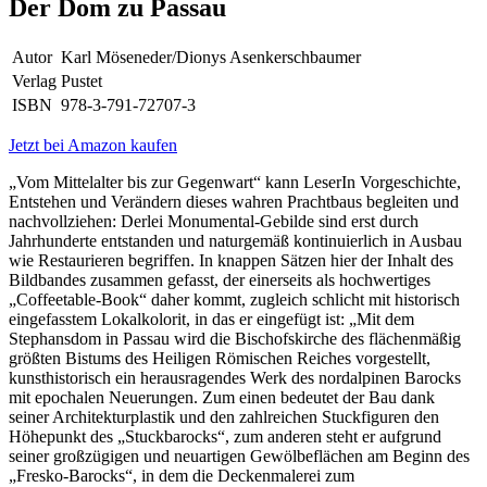
Der Dom zu Passau
Autor
Karl Möseneder/Dionys Asenkerschbaumer
Verlag
Pustet
ISBN
978-3-791-72707-3
Jetzt bei Amazon kaufen
„Vom Mittelalter bis zur Gegenwart“ kann LeserIn Vorgeschichte,
Entstehen und Verändern dieses wahren Prachtbaus begleiten und
nachvollziehen: Derlei Monumental-Gebilde sind erst durch
Jahrhunderte entstanden und naturgemäß kontinuierlich in Ausbau
wie Restaurieren begriffen. In knappen Sätzen hier der Inhalt des
Bildbandes zusammen gefasst, der einerseits als hochwertiges
„Coffeetable-Book“ daher kommt, zugleich schlicht mit historisch
eingefasstem Lokalkolorit, in das er eingefügt ist: „Mit dem
Stephansdom in Passau wird die Bischofskirche des flächenmäßig
größten Bistums des Heiligen Römischen Reiches vorgestellt,
kunsthistorisch ein herausragendes Werk des nordalpinen Barocks
mit epochalen Neuerungen. Zum einen bedeutet der Bau dank
seiner Architekturplastik und den zahlreichen Stuckfiguren den
Höhepunkt des „Stuckbarocks“, zum anderen steht er aufgrund
seiner großzügigen und neuartigen Gewölbeflächen am Beginn des
„Fresko-Barocks“, in dem die Deckenmalerei zum