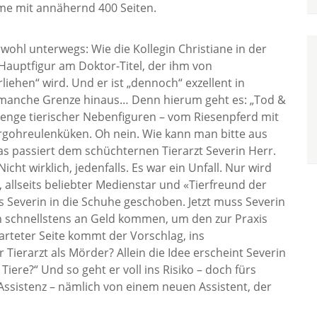
rime mit annähernd 400 Seiten.
wohl unterwegs: Wie die Kollegin Christiane in der
Hauptfigur am Doktor-Titel, der ihm von
iehen“ wird. Und er ist „dennoch“ exzellent in
er manche Grenze hinaus… Denn hierum geht es: „Tod &
 Menge tierischer Nebenfiguren – vom Riesenpferd mit
rgohreulenküken. Oh nein. Wie kann man bitte aus
 passiert dem schüchternen Tierarzt Severin Herr.
cht wirklich, jedenfalls. Es war ein Unfall. Nur wird
 allseits beliebter Medienstar und «Tierfreund der
 Severin in die Schuhe geschoben. Jetzt muss Severin
 schnellstens an Geld kommen, um den zur Praxis
teter Seite kommt der Vorschlag, ins
r Tierarzt als Mörder? Allein die Idee erscheint Severin
Tiere?“ Und so geht er voll ins Risiko – doch fürs
ssistenz – nämlich von einem neuen Assistent, der