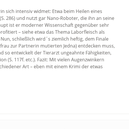
in sich intensiv widmet: Etwa beim Heilen eines
 (S. 286) und nutzt gar Nano-Roboter, die ihn an seine
aupt ist er moderner Wissenschaft gegenüber sehr
ofitiert – siehe etwa das Thema Laborfleisch als
. Nun, schließlich wird´s ziemlich heftig, dem Finale
zfrau zur Partnerin mutierten Jedna) entdecken muss,
d so entwickelt der Tierarzt ungeahnte Fähigkeiten,
on (S. 117f. etc.). Fazit: Mit vielen Augenzwinkern
schiedener Art – eben mit einem Krimi der etwas