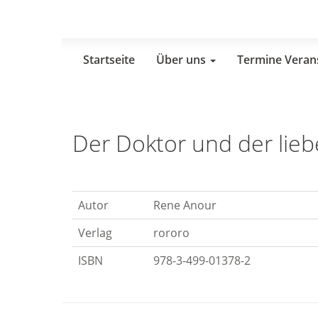
Skip
to
main
content
Startseite
Über uns
Termine Veran
Der Doktor und der lie
Autor
Rene Anour
Verlag
rororo
ISBN
978-3-499-01378-2