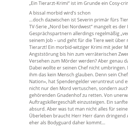
„Ein Tierarzt-Krimi“ ist im Grunde ein Cosy-c
A bissal morbid wird’s schon
…doch dazwischen ist Severin primär fürs Tier
TV-Serie „Nord bei Nordwest“ mangelt es der 
Gesprächspartnern allerdings regelmäßig „verl
seinem Job – und geht für die Tiere weit üb
Tierarzt! Ein morbid-witziger Krimi mit jeder
Angststörung bis hin zum verräterischen Zwe
Versehen zum Mörder werden? Aber genau das
Dabei wollte er seinen Chef nicht umbringen. Ni
ihm das kein Mensch glauben. Denn sein Chef,
Nation», hat Spendengelder veruntreut und es
nicht nur den Mord vertuschen, sondern auch
gehörenden Gnadenhof zu retten. Von unerwar
Auftragskillergeschäft einzusteigen. Ein sanfte
absurd. Aber was tut man nicht alles für seine 
Überleben braucht Herr Herr dann dringend A
eher als Bodyguard daher kommt…