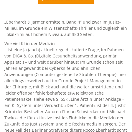
„Eberhardt & Jarmer ermitteln, Band 4“ und zwar im Jusitz-
Milieu, im Grunde ein Wissenschafts-Thriller und zugleich ein
Lokalkrimi auf hohem Niveau, auf 350 Seiten.
Wie viel KI in der Medizin
…ist eine ja (auch) aktuell rege diskutierte Frage, im Rahmen
von DIGA & Co. (Digitale Gesundheitsanwendung, primär
Apps etc.) – und weit darüber hinaus: Im Grunde schon seit
Jahren angewandt bei Cyberknife und ähnlichen
Anwendungen (Computer-gesteuerte Strahlen-Therapie), hier
allerdings erweitert auf im Grunde Projekt-Management in
der Chirurgie, mit Blick auch auf die weiter umstrittene und
leider offenbar fehlerbehaftete ePA (elektronische
Patientenakte, siehe etwa S. 55): „Eine Ärztin unter Anklage –
ein KI-System unter Verdacht: »Der 1. Patient« ist der 4. Justiz-
Krimi der Bestseller-Autoren Florian Schwiecker und Michael
Tsokos, die für exklusive Insider-Einblicke in die Medizin der
Zukunft, das Justizsystem und die Rechtsmedizin sorgen. Der
neue Fall des Berliner Strafverteidigers Rocco Eberhardt sorgt