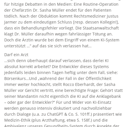
für hitzige Debatten in den Medien: Eine Routine-Operation
der Chefärztin Dr. Sasha Müller endet für den Patienten
tödlich. Nach der Obduktion kommt Rechtsmediziner Justus
Jarmer zu dem eindeutigen Schluss [resp. dessen Kollegin!],
dass ein Behandlungsfehler vorliegt. Die Staatsanwaltschaft
klagt Dr. Müller daraufhin wegen fahrlässiger Tötung an.
Doch die Ärztin wurde bei dem Eingriff von einem KI-System
unterstützt …“ auf das sie sich verlassen hat…
Darf ein Arzt
…sich denn überhaupt darauf verlassen, dass derlei KI
absolut korrekt arbeitet? Die Entwickler dieses Systems
jedenfalls leiden binnen Tagen heftig unter dem Fall, siehe:
Börsenkurs…Und „während der Fall in der Öffentlichkeit
immer weiter hochkocht, stellt Rocco Eberhardt, der Sasha
Müller vor Gericht vertritt, eine berechtigte Frage: Gehört statt
seiner Mandantin nicht eigentlich die KI auf die Anklagebank
– oder gar der Entwickler?“ Für und Wider von KI-Einsatz
werden genauso intensiv diskutiert und nachvollziehbar
durch Dialoge (u.a. zu ChatGPT & Co. S. 101ff.) präsentiert wie
Medizin-Ethik (plus Arzthaftung, etwa S. 158f.) und die
Ambivalenz unseres Gesundheits-System durch Aspekte der