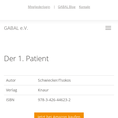
Skip
Mitgliederlogin
|
GABAL Blog
Kontakt
to
main
content
GABAL e.V.
Toggl
navig
Der 1. Patient
Autor
Schwiecker/Tsokos
Verlag
Knaur
ISBN
978-3-426-44623-2
Jetzt bei Amazon kaufen