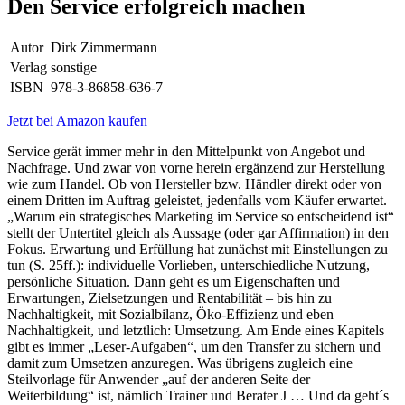
Den Service erfolgreich machen
Autor
Dirk Zimmermann
Verlag
sonstige
ISBN
978-3-86858-636-7
Jetzt bei Amazon kaufen
Service gerät immer mehr in den Mittelpunkt von Angebot und
Nachfrage. Und zwar von vorne herein ergänzend zur Herstellung
wie zum Handel. Ob von Hersteller bzw. Händler direkt oder von
einem Dritten im Auftrag geleistet, jedenfalls vom Käufer erwartet.
„Warum ein strategisches Marketing im Service so entscheidend ist“
stellt der Untertitel gleich als Aussage (oder gar Affirmation) in den
Fokus. Erwartung und Erfüllung hat zunächst mit Einstellungen zu
tun (S. 25ff.): individuelle Vorlieben, unterschiedliche Nutzung,
persönliche Situation. Dann geht es um Eigenschaften und
Erwartungen, Zielsetzungen und Rentabilität – bis hin zu
Nachhaltigkeit, mit Sozialbilanz, Öko-Effizienz und eben –
Nachhaltigkeit, und letztlich: Umsetzung. Am Ende eines Kapitels
gibt es immer „Leser-Aufgaben“, um den Transfer zu sichern und
damit zum Umsetzen anzuregen. Was übrigens zugleich eine
Steilvorlage für Anwender „auf der anderen Seite der
Weiterbildung“ ist, nämlich Trainer und Berater J … Und da geht´s