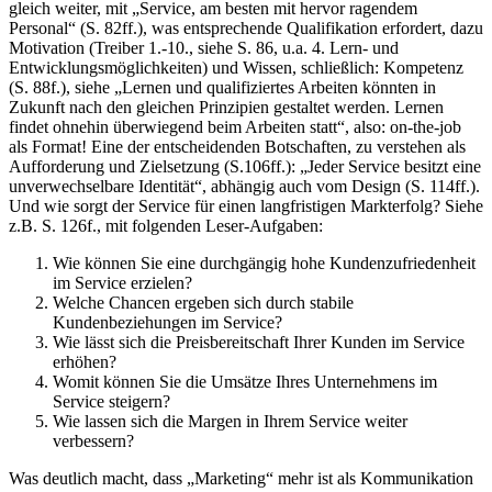
gleich weiter, mit „Service, am besten mit hervor ragendem
Personal“ (S. 82ff.), was entsprechende Qualifikation erfordert, dazu
Motivation (Treiber 1.-10., siehe S. 86, u.a. 4. Lern- und
Entwicklungsmöglichkeiten) und Wissen, schließlich: Kompetenz
(S. 88f.), siehe „Lernen und qualifiziertes Arbeiten könnten in
Zukunft nach den gleichen Prinzipien gestaltet werden. Lernen
findet ohnehin überwiegend beim Arbeiten statt“, also: on-the-job
als Format! Eine der entscheidenden Botschaften, zu verstehen als
Aufforderung und Zielsetzung (S.106ff.): „Jeder Service besitzt eine
unverwechselbare Identität“, abhängig auch vom Design (S. 114ff.).
Und wie sorgt der Service für einen langfristigen Markterfolg? Siehe
z.B. S. 126f., mit folgenden Leser-Aufgaben:
Wie können Sie eine durchgängig hohe Kundenzufriedenheit
im Service erzielen?
Welche Chancen ergeben sich durch stabile
Kundenbeziehungen im Service?
Wie lässt sich die Preisbereitschaft Ihrer Kunden im Service
erhöhen?
Womit können Sie die Umsätze Ihres Unternehmens im
Service steigern?
Wie lassen sich die Margen in Ihrem Service weiter
verbessern?
Was deutlich macht, dass „Marketing“ mehr ist als Kommunikation