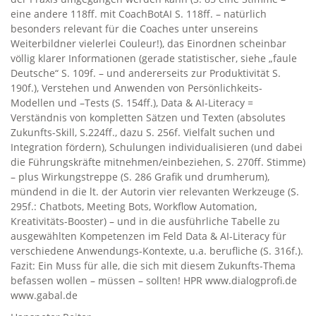
eine andere 118ff. mit CoachBotAI S. 118ff. – natürlich
besonders relevant für die Coaches unter unsereins
Weiterbildner vielerlei Couleur!), das Einordnen scheinbar
völlig klarer Informationen (gerade statistischer, siehe „faule
Deutsche“ S. 109f. – und andererseits zur Produktivität S.
190f.), Verstehen und Anwenden von Persönlichkeits-
Modellen und –Tests (S. 154ff.), Data & AI-Literacy =
Verständnis von kompletten Sätzen und Texten (absolutes
Zukunfts-Skill, S.224ff., dazu S. 256f. Vielfalt suchen und
Integration fördern), Schulungen individualisieren (und dabei
die Führungskräfte mitnehmen/einbeziehen, S. 270ff. Stimme)
– plus Wirkungstreppe (S. 286 Grafik und drumherum),
mündend in die lt. der Autorin vier relevanten Werkzeuge (S.
295f.: Chatbots, Meeting Bots, Workflow Automation,
Kreativitäts-Booster) – und in die ausführliche Tabelle zu
ausgewählten Kompetenzen im Feld Data & AI-Literacy für
verschiedene Anwendungs-Kontexte, u.a. berufliche (S. 316f.).
Fazit: Ein Muss für alle, die sich mit diesem Zukunfts-Thema
befassen wollen – müssen – sollten! HPR www.dialogprofi.de
www.gabal.de