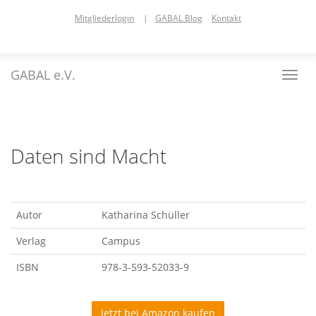
Skip
Mitgliederlogin
|
GABAL Blog
Kontakt
to
main
content
GABAL e.V.
Toggl
navig
Daten sind Macht
Autor
Katharina Schüller
Verlag
Campus
ISBN
978-3-593-52033-9
Jetzt bei Amazon kaufen