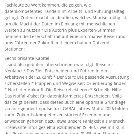
Fachleute zu Wort kommen, die zeigen, wie
datenkompetentes Handeln im Arbeits- und Führungsalltag
gelingt. Zudem macht sie deutlich, welches Mindset nötig ist,
um die Macht der Daten im Einklang mit menschlichen
Werten zu nutzen.“ Die Autorin plus Experten-Stimmen
nehmen die Leserschaft mit auf eine informative Reise rund
ums Führen der Zukunft, mit einem halben Dutzend
Stationen:
Sechs brisante Kapitel
…sind also geboten, überschrieben wie folgt: Reise ins
Neuland * Das Ziel: Entscheiden und Führen in der
Arbeitswelt der Zukunft * Der Start: Die passende Ausrüstung
sicherstellen * Etappen und Wegweiser: Orientierung finden
* Nach der Ankunft: Die Reise reflektieren * Schnelle Hilfe:
Das Notfall-Paket für dateninformiertes Entscheiden. Voila,
das zeigt bereits, dass dieses Buch eine optimale Grundlage
via anregender Impulse fürs GABAL-Jahres-Motto 2026 bilden
kann: Zukunfts-Kompetenzen stärken! Erkennen und
anwenden gehören dazu, etwa unsere Fähigkeit als Mensch,
irrelevante Infos gezielt auszublenden (S. 46f.), wie mit KI in
der Praxis umgegangen werden kann (S. 85 eine Stimme –